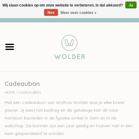
Wij slaan cookies op om onze website te verbeteren. Is dat akkoord?
Ja
Nee
Meer over cookies »
0 Artikelen - €0,00
Home
Garens
Pakketten
Cadeaubon
Accessoires
HOME
/
CADEAUBON
workshops
Met een cadeaubon van Wolhuis Wolder doe je elke breier
plezier. Jij kiest het bedrag en de gelukkige kan dit naar
Cadeaubon
hartelust besteden in de fysieke winkel in Gent en in de
webshop. De bonnen zijn een jaar geldig en hoeven niet in één
keer gespendeerd te worden.
Solden