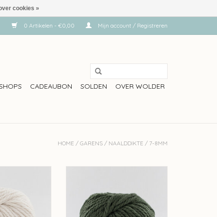
over cookies »
0 Artikelen - €0,00
Mijn account / Registreren
SHOPS
CADEAUBON
SOLDEN
OVER WOLDER
HOME
/
GARENS
/
NAALDDIKTE
/
7-8MM
ole - kleur 400
Fonty Fonty Pole - kleur 349
N WINKELWAGEN
TOEVOEGEN AAN WINKELWAGEN