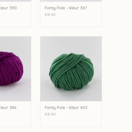
kleur 390
Fonty Pole - kleur 367
€8,40
ole - kleur 386
Fonty Fonty Pole - kleur 403
N WINKELWAGEN
TOEVOEGEN AAN WINKELWAGEN
kleur 386
Fonty Pole - kleur 403
€8,40