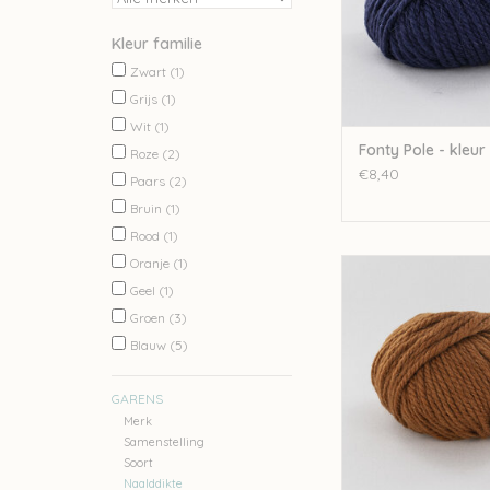
Kleur familie
Zwart
(1)
Grijs
(1)
Wit
(1)
Fonty Pole - kleur
Roze
(2)
€8,40
Paars
(2)
Bruin
(1)
Rood
(1)
Oranje
(1)
Fonty Fonty Pole - 
Geel
(1)
TOEVOEGEN AAN WI
Groen
(3)
Blauw
(5)
GARENS
Merk
Samenstelling
Soort
Naalddikte