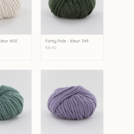
kleur 400
Fonty Pole - kleur 349
€8,40
ole - kleur 390
Fonty Fonty Pole - kleur 367
N WINKELWAGEN
TOEVOEGEN AAN WINKELWAGEN