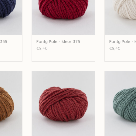
 355
Fonty Pole - kleur 375
Fonty Pole - 
€8,40
€8,40
kleur 408
Fonty Fonty Pole - kleur 388
Fonty Fonty P
NKELWAGEN
TOEVOEGEN AAN WINKELWAGEN
TOEVOEGEN AA