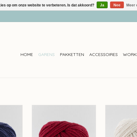
kies op om onze website te verbeteren. Is dat akkoord?
Ja
Nee
Meer 
HOME
GARENS
PAKKETTEN
ACCESSOIRES
WORK
kleur 355
Fonty Fonty Pole - kleur 375
Fonty Fonty P
NKELWAGEN
TOEVOEGEN AAN WINKELWAGEN
TOEVOEGEN AA