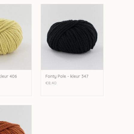
ole - kleur 406
Fonty Fonty Pole - kleur 347
N WINKELWAGEN
TOEVOEGEN AAN WINKELWAGEN
kleur 406
Fonty Pole - kleur 347
€8,40
ole - kleur 383
N WINKELWAGEN