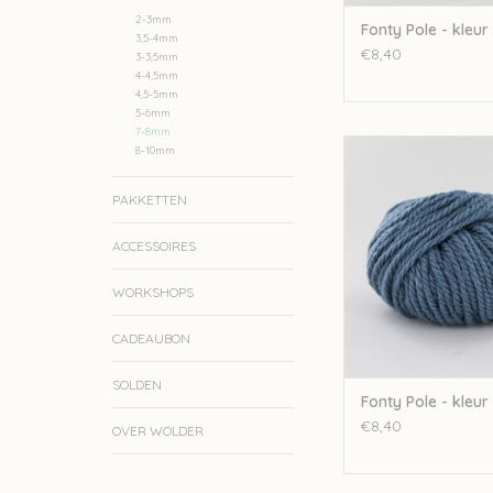
2-3mm
Fonty Pole - kleur
3,5-4mm
€8,40
3-3,5mm
4-4,5mm
4,5-5mm
5-6mm
7-8mm
Fonty Fonty Pole - 
8-10mm
TOEVOEGEN AAN WI
PAKKETTEN
ACCESSOIRES
WORKSHOPS
CADEAUBON
SOLDEN
Fonty Pole - kleur
€8,40
OVER WOLDER