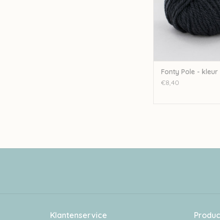
Fonty Pole - kleur
€8,40
Klantenservice
Produc