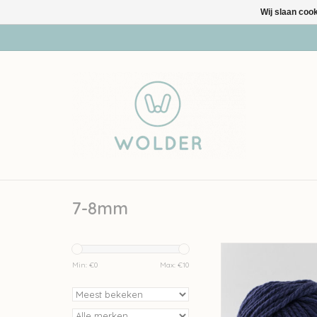
Wij slaan coo
7-8mm
Fonty Fonty Pole - 
Min: €
0
Max: €
10
TOEVOEGEN AAN WI