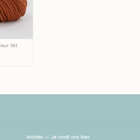
kleur 383
Wolder — Je vindt ons hier: