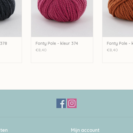
 378
Fonty Pole - kleur 374
Fonty Pole - 
€8,40
€8,40
ten
Mijn account