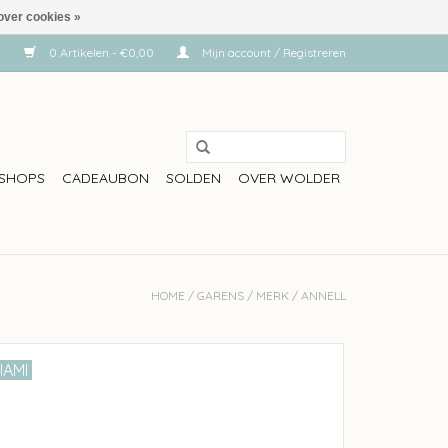
over cookies »
0 Artikelen - €0,00
Mijn account / Registreren
SHOPS
CADEAUBON
SOLDEN
OVER WOLDER
HOME
/
GARENS
/
MERK
/
ANNELL
IAMI