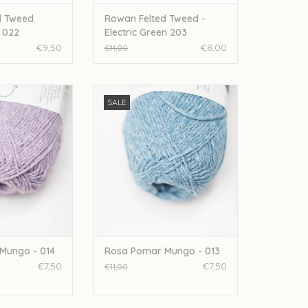
d Tweed
Rowan Felted Tweed -
e 022
Electric Green 203
€9,50
€8,00
€11,00
a Pomar Mungo -
Rosapomar Rosa Pomar Mungo -
SALE
14
013
N WINKELWAGEN
TOEVOEGEN AAN WINKELWAGEN
Mungo - 014
Rosa Pomar Mungo - 013
€7,50
€7,50
€11,00