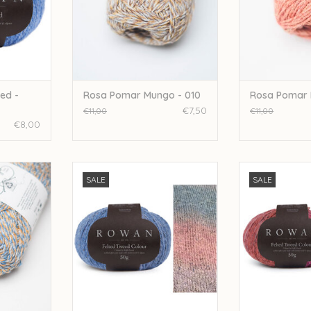
ed -
Rosa Pomar Mungo - 010
Rosa Pomar 
€7,50
€11,00
€11,00
€8,00
ar Mungo -
Rowan Felted Tweed Colour - Frost
Rowan Felted Tw
SALE
SALE
025
0
NKELWAGEN
TOEVOEGEN AAN WINKELWAGEN
TOEVOEGEN AA