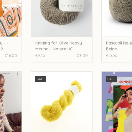
 - -
Knitting for Olive Heavy
Pascuali Re-j
22
Merino - Nature UC
Beige
€16,00
€8,00
€9,50
€10,00
terly - -
Wol met Verve Wol met Verve
Pompom PomPom
SALE
SALE
Merino Singles - Semi Solid
Issue
Sunshine
NKELWAGEN
TOEVOEGEN AA
TOEVOEGEN AAN WINKELWAGEN