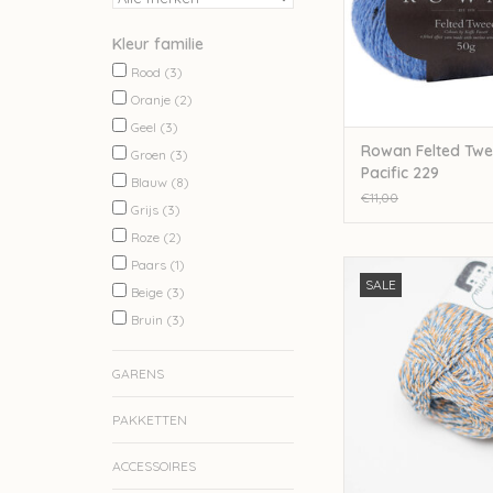
Kleur familie
Rood
(3)
Oranje
(2)
Geel
(3)
Rowan Felted Twe
Groen
(3)
Pacific 229
Blauw
(8)
€11,00
Grijs
(3)
Roze
(2)
Paars
(1)
Rosapomar Rosa Pom
SALE
030
Beige
(3)
Bruin
(3)
TOEVOEGEN AAN WI
GARENS
PAKKETTEN
ACCESSOIRES