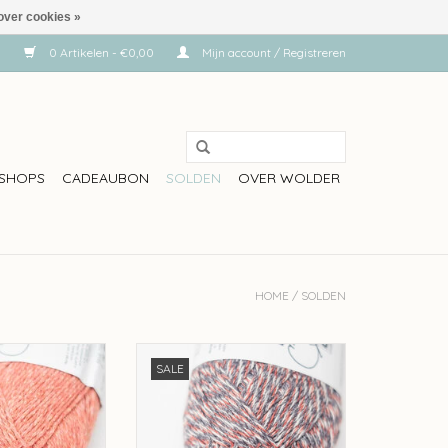
over cookies »
0 Artikelen - €0,00
Mijn account / Registreren
SHOPS
CADEAUBON
SOLDEN
OVER WOLDER
HOME
/
SOLDEN
a Pomar Mungo -
Rosapomar Rosa Pomar Mungo -
SALE
12
020
N WINKELWAGEN
TOEVOEGEN AAN WINKELWAGEN