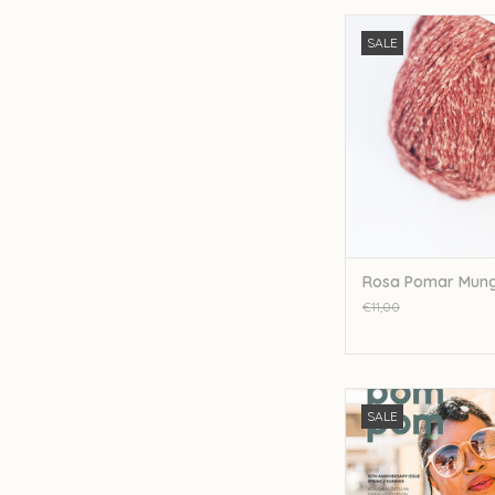
Rosapomar Rosa Pom
SALE
011
TOEVOEGEN AAN WI
Rosa Pomar Mungo
€11,00
Pompom PomPom Quar
SALE
Issue 41 Summe
TOEVOEGEN AAN WI