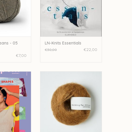
eans - 05
LN-Knits Essentials
€22,00
€30,00
€7,00
 Quarterly - -
 33 Sun
knitting for olive Knitting for Olive
Silk Mohair - Caramel UC
N WINKELWAGEN
TOEVOEGEN AAN WINKELWAGEN