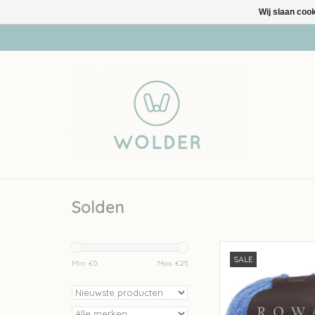
Wij slaan coo
Solden
rowan Rowan Felted
SALE
Pacific 229
Min: €
0
Max: €
25
TOEVOEGEN AAN WI