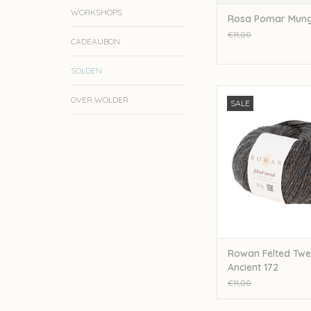
WORKSHOPS
Rosa Pomar Mung
€11,00
CADEAUBON
SOLDEN
rowan Rowan Felted
OVER WOLDER
SALE
Ancient 172
TOEVOEGEN AAN WI
Rowan Felted Twe
Ancient 172
€11,00