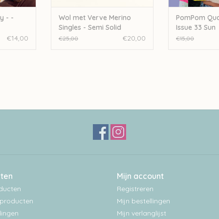
 - -
Wol met Verve Merino
PomPom Quar
Singles - Semi Solid
Issue 33 Sun
Sunshine
€14,00
€20,00
€25,00
€15,00
ten
Mijn account
oducten
Registreren
producten
Mijn bestellingen
ingen
Mijn verlanglijst