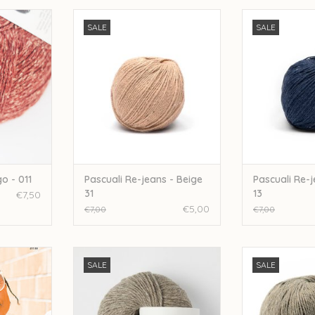
ar Mungo -
pascuali Pascuali Re-jeans - Beige
pascuali Pascual
SALE
SALE
31
NKELWAGEN
TOEVOEGEN AAN WINKELWAGEN
TOEVOEGEN AA
 - 011
Pascuali Re-jeans - Beige
Pascuali Re-
31
13
€7,50
€5,00
€7,00
€7,00
terly - -
knitting for olive Knitting for Olive
pascuali Pascua
SALE
SALE
r 22
Heavy Merino - Nature UC
Be
NKELWAGEN
TOEVOEGEN AAN WINKELWAGEN
TOEVOEGEN AA