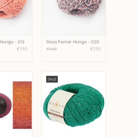
Mungo - 012
Rosa Pomar Mungo - 020
€7,50
€7,50
€11,00
eed Colour - Ripe
rowan Rowan Felted Tweed -
SALE
22
Electric Green 203
N WINKELWAGEN
TOEVOEGEN AAN WINKELWAGEN