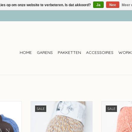
kies op om onze website te verbeteren. Is dat akkoord?
Ja
Nee
Meer 
HOME
GARENS
PAKKETTEN
ACCESSOIRES
WORK
 Tweed -
Rosapomar Rosa Pomar Mungo -
Rosapomar Ros
SALE
SALE
010
0
NKELWAGEN
TOEVOEGEN AAN WINKELWAGEN
TOEVOEGEN AA