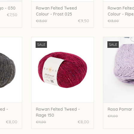
o - 030
Rowan Felted Tweed
Rowan Felte
Colour - Frost 025
Colour - Rip
€7,50
€9,50
€13,00
€13,00
 Tweed -
Rowan Felted Tweed - Rage 150
Rosapomar Ros
SALE
SALE
0
TOEVOEGEN AAN WINKELWAGEN
NKELWAGEN
TOEVOEGEN AA
ed -
Rowan Felted Tweed -
Rosa Pomar 
Rage 150
€11,00
€8,00
€8,00
€11,00