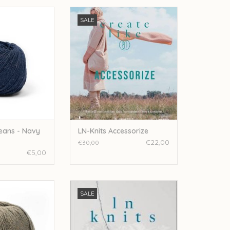
i Re-jeans - Navy
LN-Knits Accessorize
SALE
13
TOEVOEGEN AAN WINKELWAGEN
N WINKELWAGEN
jeans - Navy
LN-Knits Accessorize
€22,00
€30,00
€5,00
li Re-jeans - 05
LN-Knits Essentials
SALE
ige
TOEVOEGEN AAN WINKELWAGEN
N WINKELWAGEN