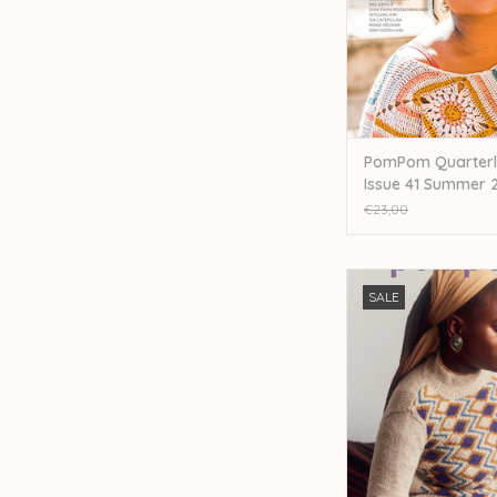
PomPom Quarterly
Issue 41 Summer 
€23,00
Pompom PomPom Quar
SALE
Issue 34
TOEVOEGEN AAN WI