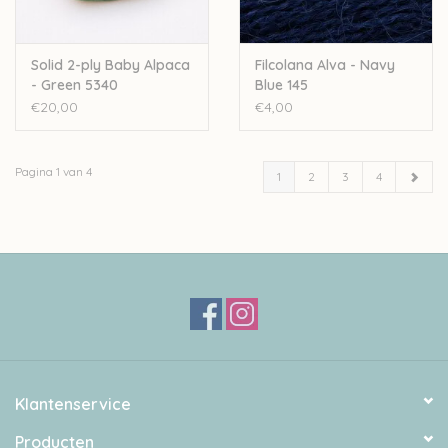
Solid 2-ply Baby Alpaca
Filcolana Alva - Navy
- Green 5340
Blue 145
€20,00
€4,00
Pagina 1 van 4
1
2
3
4
Klantenservice
Producten