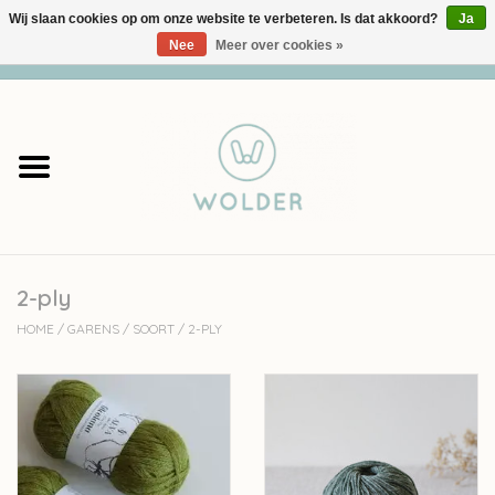
Wij slaan cookies op om onze website te verbeteren. Is dat akkoord?
Ja
Nee
Meer over cookies »
0 Artikelen - €0,00
Home
Garens
Pakketten
2-ply
Accessoires
HOME
/
GARENS
/
SOORT
/
2-PLY
workshops
Cadeaubon
Solden