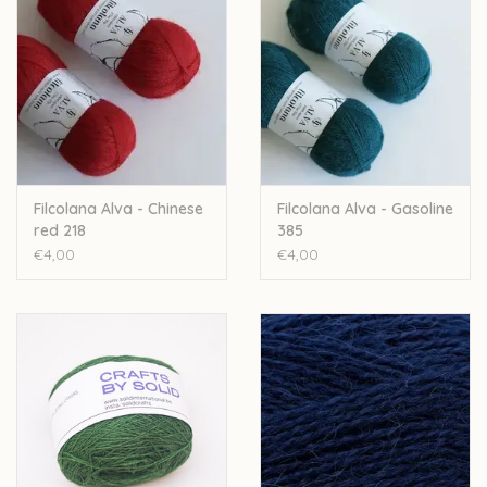
Filcolana Alva - Chinese
Filcolana Alva - Gasoline
red 218
385
€4,00
€4,00