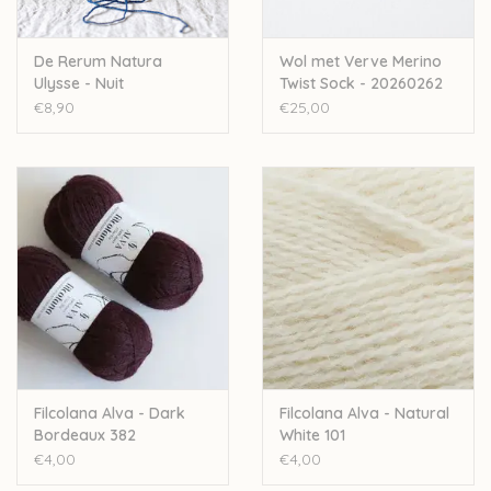
De Rerum Natura
Wol met Verve Merino
Ulysse - Nuit
Twist Sock - 20260262
€8,90
€25,00
Filcolana Alva - Dark
Filcolana Alva - Natural
Bordeaux 382
White 101
€4,00
€4,00