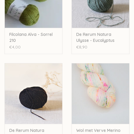
Over wolder
Filcolana Alva - Sorrel
De Rerum Natura
210
Ulysse - Eucalyptus
€4,00
€8,90
De Rerum Natura
Wol met Verve Merino