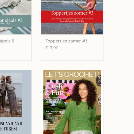
jaals 3
Toppertjes zomer #3
€13,00
 and the Forest -
Laine Let's crochet 2!
otta H. Löthgren
TOEVOEGEN AAN WINKELWAGEN
N WINKELWAGEN