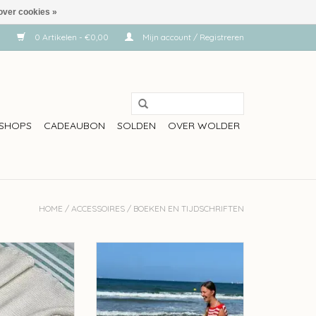
over cookies »
0 Artikelen - €0,00
Mijn account / Registreren
SHOPS
CADEAUBON
SOLDEN
OVER WOLDER
HOME
/
ACCESSOIRES
/
BOEKEN EN TIJDSCHRIFTEN
 maar sjaals 3
Toppertjes zomer #3
N WINKELWAGEN
TOEVOEGEN AAN WINKELWAGEN