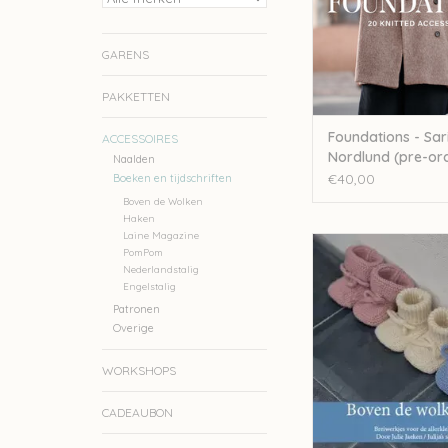
GARENS
PAKKETTEN
Foundations - Sar
ACCESSOIRES
Nordlund (pre-or
Naalden
€40,00
Boeken en tijdschriften
Boven de Wolken
Haken
Laine Magazine
Julija Boven de wo
PomPom
Nederlandstalig
TOEVOEGEN AAN WI
Engelstalig
Patronen
Overige
WORKSHOPS
CADEAUBON