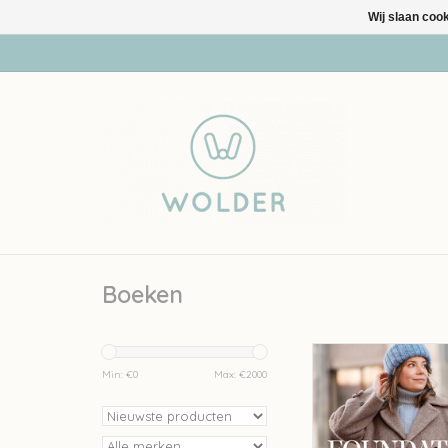
Wij slaan coo
Boeken
Laine Foundations - Sa
(pre-order)
Min: €
0
Max: €
2000
TOEVOEGEN AAN WI