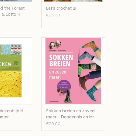
d the Forest
Let's crochet 2!
 & Lotta H.
€25,00
enbijbel - Tracey
Sokken breien en zoveel meer -
unter
Dendennis en Mr. Knitbear
N WINKELWAGEN
TOEVOEGEN AAN WINKELWAGEN
iekenbijbel -
Sokken breien en zoveel
unter
meer - Dendennis en Mr.
Knitbear
€20,00