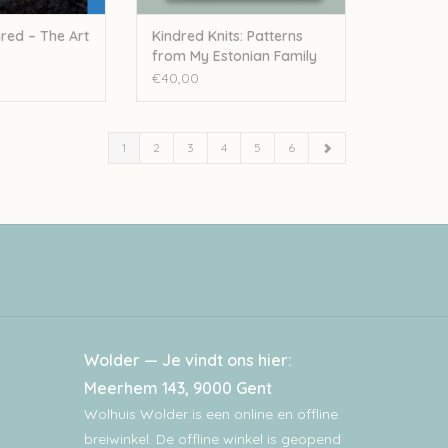
red – The Art
Kindred Knits: Patterns
from My Estonian Family
Archives
€40,00
1
2
3
4
5
6
Wolder — Je vindt ons hier:
Meerhem 143, 9000 Gent
Wolhuis Wolder is een online en offline
breiwinkel. De offline winkel is geopend