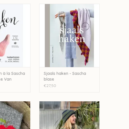
 à la Sascha -
Sjaals haken - Sascha blase
Van Wagtendonk
TOEVOEGEN AAN WINKELWAGEN
N WINKELWAGEN
 à la Sascha
Sjaals haken - Sascha
se Van
blase
€27,50
 de wolken 39
Julija Boven de wolken 42
N WINKELWAGEN
TOEVOEGEN AAN WINKELWAGEN