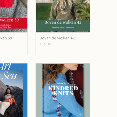
lken 39
Boven de wolken 42
€13,00
pired – The Art of
Laine Kindred Knits: Patterns from
 Sea
My Estonian Family Archives
N WINKELWAGEN
TOEVOEGEN AAN WINKELWAGEN