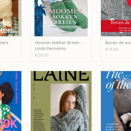
ters
Moomin Sokken Breien -
Boven de wo
Linda Permanto
€13,00
€29,00
lla Mills
Laine Laine Magazine - issue 27
Laine Moomin-Ins
the
NKELWAGEN
TOEVOEGEN AAN WINKELWAGEN
TOEVOEGEN AA