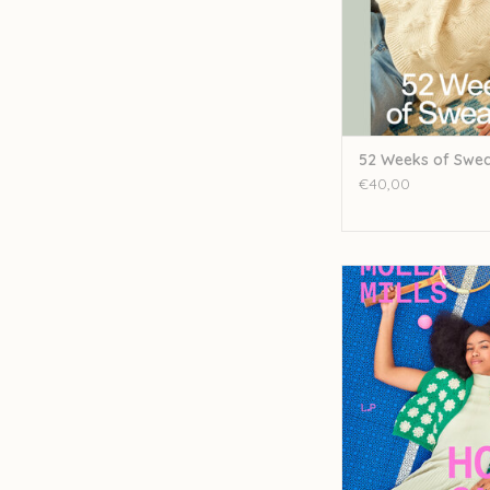
52 Weeks of Swea
€40,00
Laine Hook out - Mo
TOEVOEGEN AAN WI