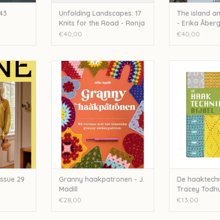
43
Unfolding Landscapes: 17
The island an
Knits for the Road - Ronja
- Erika Åberg
Hakalehto
Löthgren
€40,00
€40,00
- issue 29
Granny haakpatronen - J. Madill
De haaktechniek
Todh
NKELWAGEN
TOEVOEGEN AAN WINKELWAGEN
TOEVOEGEN AA
issue 29
Granny haakpatronen - J.
De haaktechn
Madill
Tracey Todh
€28,00
€13,00