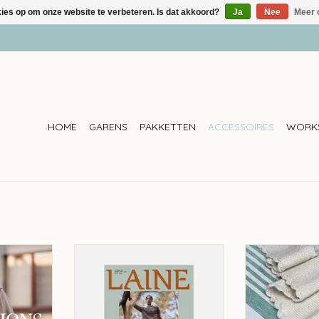
kies op om onze website te verbeteren. Is dat akkoord?
Ja
Nee
Meer 
HOME
GARENS
PAKKETTEN
ACCESSOIRES
WORK
ri Nordlund
Laine Laine Magazine -
Julija Alleen
Anniversary Issue (pre-order)
TOEVOEGEN AA
NKELWAGEN
TOEVOEGEN AAN WINKELWAGEN