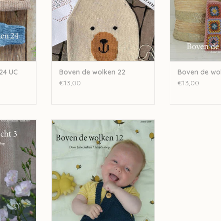
24 UC
Boven de wolken 22
Boven de wol
€13,00
€13,00
Recht en
Julija Boven de wolken 12 UC
st 2019
TOEVOEGEN AAN WINKELWAGEN
NKELWAGEN