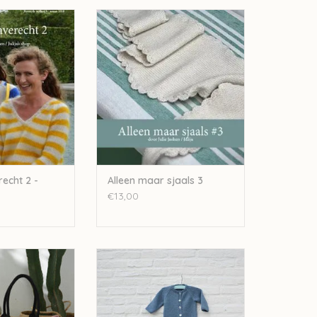
Averecht 2 - Zomer
Julija Alleen maar sjaals 3
018
TOEVOEGEN AAN WINKELWAGEN
N WINKELWAGEN
echt 2 -
Alleen maar sjaals 3
€13,00
 de wolken 21
Julija Boven de wolken 18 UC
N WINKELWAGEN
TOEVOEGEN AAN WINKELWAGEN