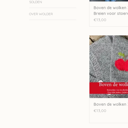
SOLDEN
Boven de wolken 
Breien voor stoer
OVER WOLDER
kinderen en tiene
€13,00
Julija Boven de wo
TOEVOEGEN AAN WI
Boven de wolken 
€13,00