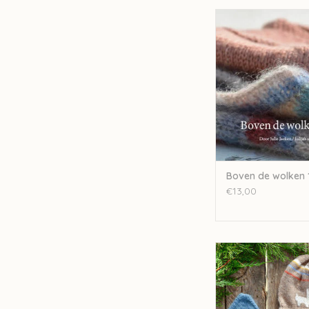
Julija Boven de wo
TOEVOEGEN AAN WI
Boven de wolken 
€13,00
Julija Boven de wol
TOEVOEGEN AAN WI