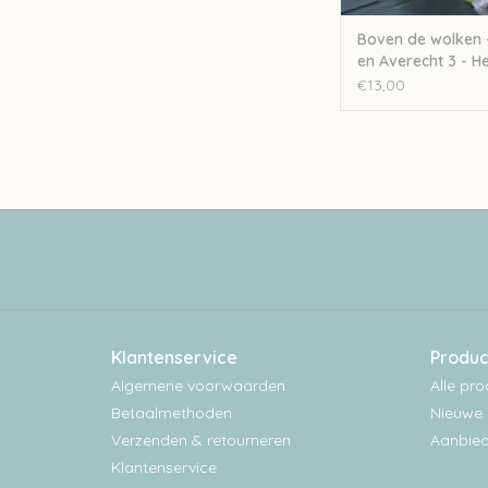
Boven de wolken 
en Averecht 3 - He
2019
€13,00
Klantenservice
Produc
Algemene voorwaarden
Alle pr
Betaalmethoden
Nieuwe 
Verzenden & retourneren
Aanbied
Klantenservice