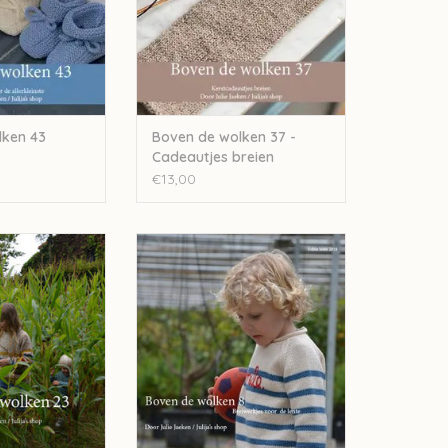
lken 43
Boven de wolken 37 -
Cadeautjes breien
€13,00
 de wolken 23
Julija Boven de wolken 8 - Lente
2018
N WINKELWAGEN
TOEVOEGEN AAN WINKELWAGEN