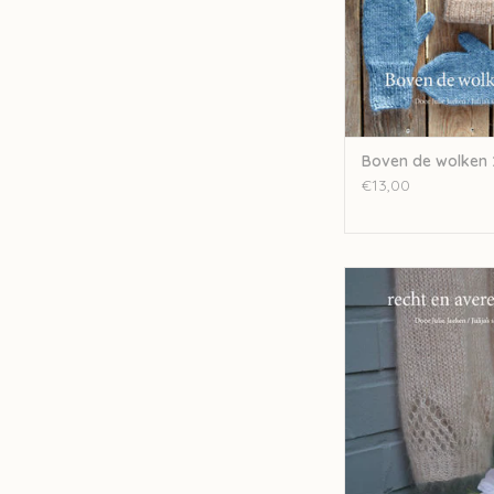
Boven de wolken 
€13,00
Boven de wolken - 
Averecht 3 - Herf
TOEVOEGEN AAN WI