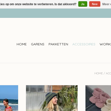
kies op om onze website te verbeteren. Is dat akkoord?
Ja
Nee
Meer 
HOME
GARENS
PAKKETTEN
ACCESSOIRES
WORK
HOME
/
ACC
er #3
Julija Boven de wolken 42
Julija Boven
NKELWAGEN
TOEVOEGEN AAN WINKELWAGEN
TOEVOEGEN AA