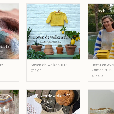
lken 19
Julija Boven de wolken 11 UC
Julija Recht en 
2
NKELWAGEN
TOEVOEGEN AAN WINKELWAGEN
TOEVOEGEN AA
19
Boven de wolken 11 UC
Recht en Aver
Zomer 2018
€13,00
€13,00
ken 24 UC
Julija Boven de wolken 22
Julija Boven
NKELWAGEN
TOEVOEGEN AAN WINKELWAGEN
TOEVOEGEN AA