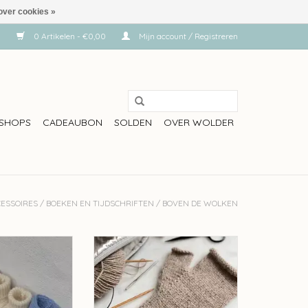
over cookies »
0 Artikelen - €0,00
Mijn account / Registreren
SHOPS
CADEAUBON
SOLDEN
OVER WOLDER
ESSOIRES
/
BOEKEN EN TIJDSCHRIFTEN
/
BOVEN DE WOLKEN
 de wolken 43
Julija Boven de wolken 37 -
Cadeautjes breien
N WINKELWAGEN
TOEVOEGEN AAN WINKELWAGEN