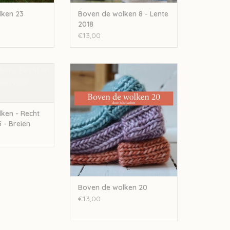
lken 23
Boven de wolken 8 - Lente
2018
€13,00
ken - Recht en
Julija Boven de wolken 20
eien voor mannen
TOEVOEGEN AAN WINKELWAGEN
N WINKELWAGEN
ken - Recht
 - Breien
n
Boven de wolken 20
€13,00