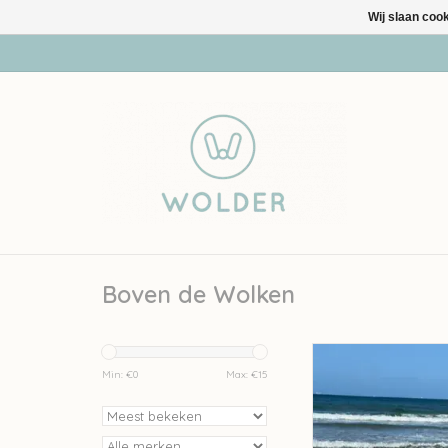
Wij slaan coo
Boven de Wolken
Toppertjes zom
Min: €
0
Max: €
15
TOEVOEGEN AAN WI