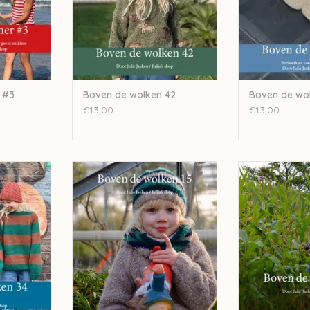
 #3
Boven de wolken 42
Boven de wo
€13,00
€13,00
 34 - Breien
Julija Boven de wolken 15 UC
Julija Boven
en tieners
TOEVOEGEN AAN WINKELWAGEN
TOEVOEGEN AA
NKELWAGEN