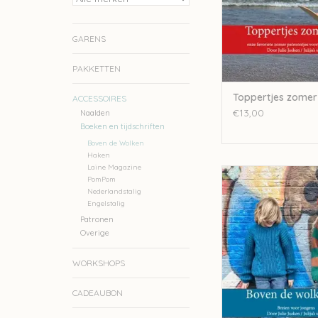
GARENS
PAKKETTEN
Toppertjes zomer
ACCESSOIRES
€13,00
Naalden
Boeken en tijdschriften
Boven de Wolken
Haken
Laine Magazine
Julija Boven de wolken
PomPom
voor stoere kinderen 
Nederlandstalig
Engelstalig
TOEVOEGEN AAN WI
Patronen
Overige
WORKSHOPS
CADEAUBON