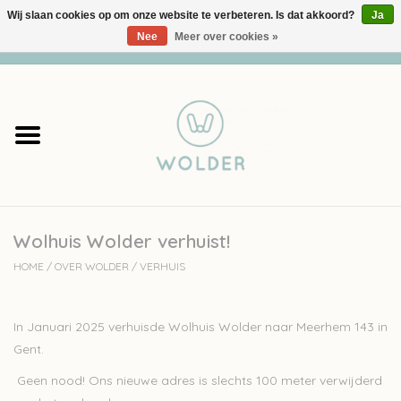
Wij slaan cookies op om onze website te verbeteren. Is dat akkoord?
Ja
Nee
Meer over cookies »
0 Artikelen - €0,00
Home
Garens
Pakketten
Wolhuis Wolder verhuist!
Accessoires
HOME
/
OVER WOLDER
/
VERHUIS
workshops
In Januari 2025 verhuisde Wolhuis Wolder naar
Meerhem 143
in
Cadeaubon
Gent.
Geen nood! Ons nieuwe adres is slechts 100 meter verwijderd
Solden