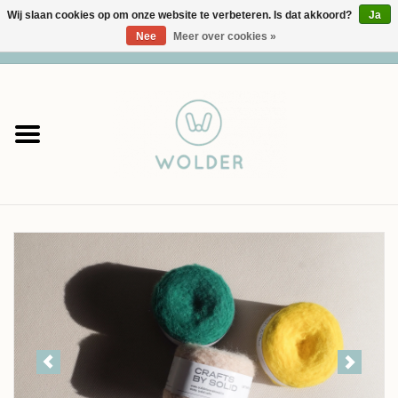
Wij slaan cookies op om onze website te verbeteren. Is dat akkoord?
Ja
Nee
Meer over cookies »
0 Artikelen - €0,00
Home
Garens
Pakketten
Accessoires
workshops
Cadeaubon
Solden