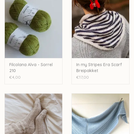
Filcolana Alva - Sorrel
In my Stripes Era Scarf
210
Breipakket
€4,00
€17,00