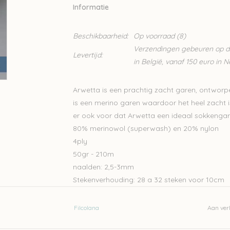
Informatie
Beschikbaarheid:
Op voorraad
(8)
Verzendingen gebeuren op din
Levertijd:
in België, vanaf 150 euro in 
Arwetta is een prachtig zacht garen, ontworpe
is een merino garen waardoor het heel zacht is,
er ook voor dat Arwetta een ideaal sokkengar
80% merinowol (superwash) en 20% nylon
4ply
50gr - 210m
naalden: 2,5-3mm
Stekenverhouding: 28 a 32 steken voor 10cm
Machinewasbaar
Filcolana
Aan verl