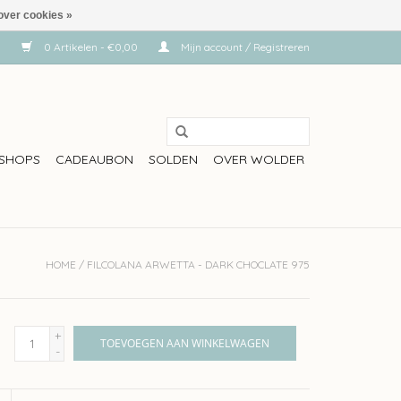
over cookies »
0 Artikelen - €0,00
Mijn account / Registreren
SHOPS
CADEAUBON
SOLDEN
OVER WOLDER
HOME
/
FILCOLANA ARWETTA - DARK CHOCLATE 975
+
TOEVOEGEN AAN WINKELWAGEN
-