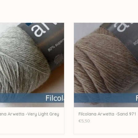
Let op: de kleur op beeld kan afwijken van de w
na Filcolana Arwetta -Very Light Grey
Filcolana Filcolana Arwetta -San
957
TOEVOEGEN AAN WINKELWA
EVOEGEN AAN WINKELWAGEN
lana Arwetta -Very Light Grey
Filcolana Arwetta -Sand 971
€5,50