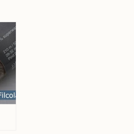
erkelijke kleur.
d 971
GEN