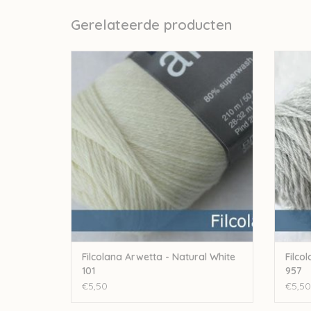
Gerelateerde producten
Filcolana Filcolana Arwetta - Natural White
Filcola
101
TOEVOEGEN AAN WINKELWAGEN
TO
Filcolana Arwetta - Natural White
Filco
101
957
€5,50
€5,50