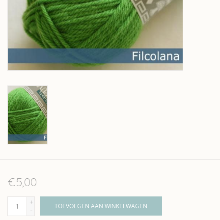
Over wolder
€5,00
+
TOEVOEGEN AAN WINKELWAGEN
-