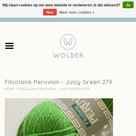
Wij slaan cookies op om onze website te verbeteren. Is dat akkoord?
Ja
Nee
Meer over cookies »
0 Artikelen - €0,00
Home
Garens
Pakketten
Filcolana Peruvian - Juicy Green 279
Accessoires
HOME
/
FILCOLANA PERUVIAN - JUICY GREEN 279
workshops
Cadeaubon
Solden