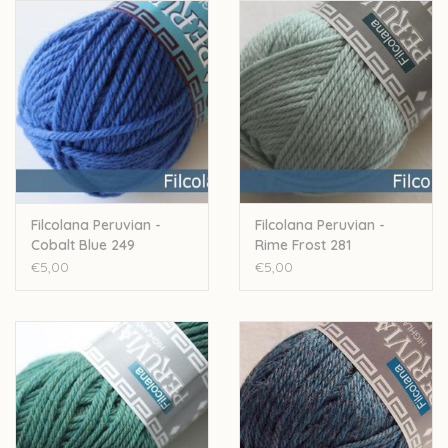
- handwas, met een scheutje
Eucalan
Let op: de kleur op beeld kan afwijken van de werkelijke kleur.
Filcolana Peruvian -
Filcolana Peruvian -
Cobalt Blue 249
Rime Frost 281
€5,00
€5,00