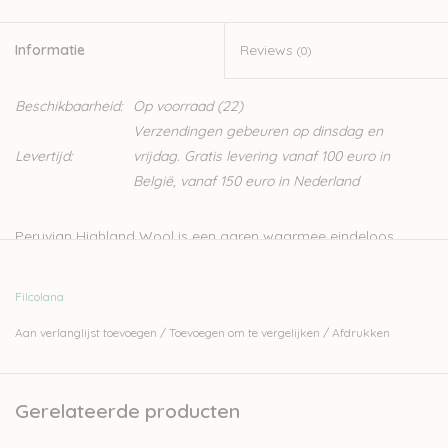
Informatie
Reviews
(0)
Beschikbaarheid:
Op voorraad
(22)
Verzendingen gebeuren op dinsdag en
Levertijd:
vrijdag. Gratis levering vanaf 100 euro in
België, vanaf 150 euro in Nederland
Peruvian Highland Wool is een garen waarmee eindeloos
gespeeld kan worden. Het is een klassiek 4-ply garen. De vezel
is zeer gelijkmatig, waardoor hij ideaal is voor zowel
Filcolana
eenvoudige als structuursteken. Je breit er ook heel mooi
Aan verlanglijst toevoegen
/
Toevoegen om te vergelijken
/
Afdrukken
kleurwerk mee.
- 100% pure wol
- 100 meter - 50 gram
Gerelateerde producten
- naalden: 4-5 mm
- stekenverhouding: 16-20 steken voor 10 cm