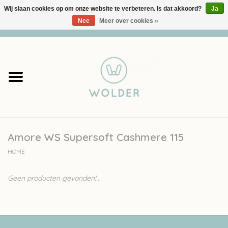
Wij slaan cookies op om onze website te verbeteren. Is dat akkoord?
Ja
Nee
Meer over cookies »
0 Artikelen - €0,00
Home
Garens
Pakketten
Amore WS Supersoft Cashmere 115
Accessoires
HOME
workshops
Geen producten gevonden!...
Cadeaubon
Solden