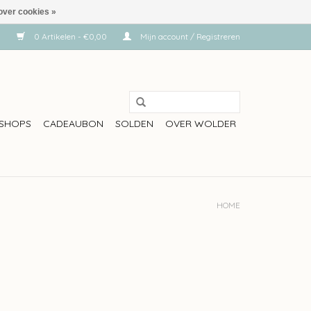
over cookies »
0 Artikelen - €0,00
Mijn account / Registreren
SHOPS
CADEAUBON
SOLDEN
OVER WOLDER
HOME