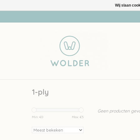
Wij slaan coo
1-ply
Geen producten gevon
Min: €
0
Max: €
5