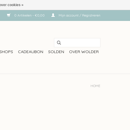
over cookies »
0 Artikelen - €0,00
Mijn account / Registreren
SHOPS
CADEAUBON
SOLDEN
OVER WOLDER
HOME