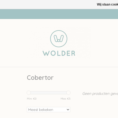
Wij slaan coo
Cobertor
Geen producten gevon
Min: €
0
Max: €
5