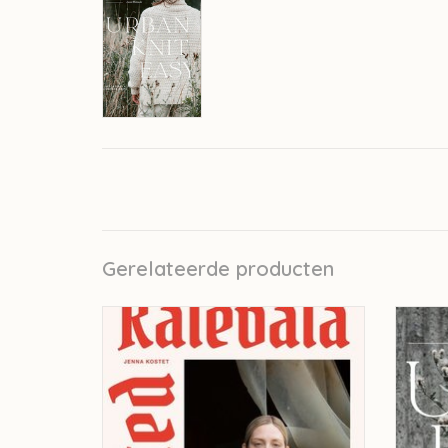
Gerelateerde producten
Laine Knitted Kalevala - Jenna Kostet
Be My C
TOEVOEGEN AAN WINKELWAGEN
TO