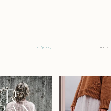
Be My Cozy
Aan verl
ozy Urban Knit - Moderni Neulekirja
Be My Cozy Knit this - Veronika Li
EVOEGEN AAN WINKELWAGEN
TOEVOEGEN AAN WINKELWA