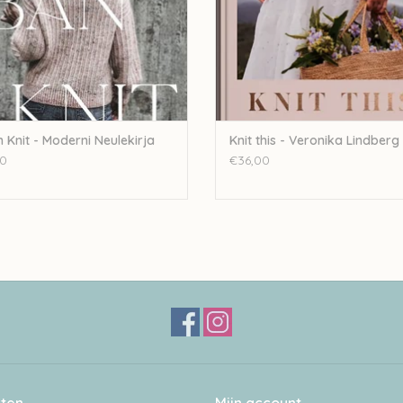
 Knit - Moderni Neulekirja
Knit this - Veronika Lindberg
0
€36,00
ten
Mijn account