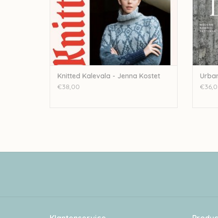
Knitted Kalevala - Jenna Kostet
Urban
€38,00
€36,0
Klantenservice
Produc