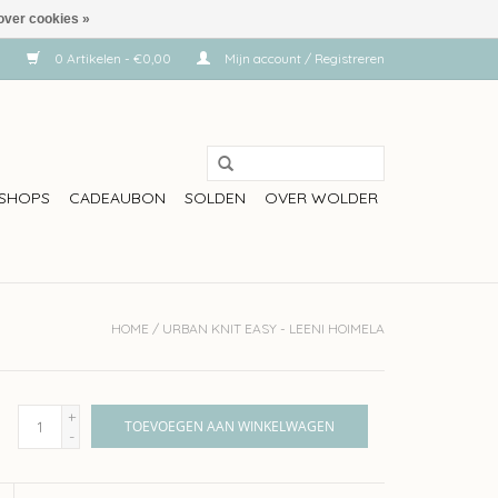
over cookies »
0 Artikelen - €0,00
Mijn account / Registreren
SHOPS
CADEAUBON
SOLDEN
OVER WOLDER
HOME
/
URBAN KNIT EASY - LEENI HOIMELA
+
TOEVOEGEN AAN WINKELWAGEN
-