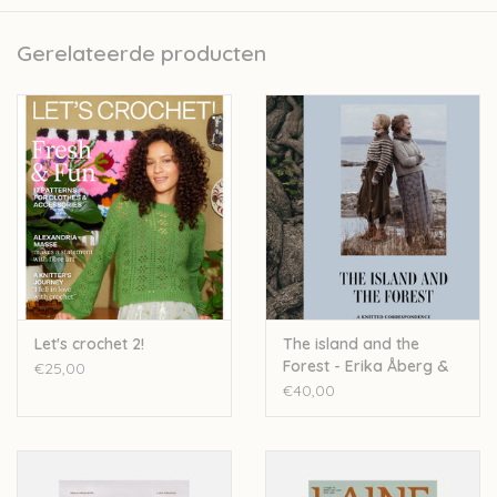
Gerelateerde producten
Let's crochet 2!
The island and the
Forest - Erika Åberg &
€25,00
Lotta H. Löthgren
€40,00