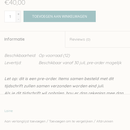
€40,00
+
TOEVOEGEN AAN WINKELWAGEN
-
Informatie
Reviews
(0)
Beschikbaarheid:
Op voorraad
(12)
Levertijd:
Beschikbaar vanaf 30 juli, pre-order mogelijk
Let op: dit is een pre-order. Items samen besteld met dit
tijdschrift zullen samen verzonden worden eind juli.
Als je dit tijdschrift wil ophalen, hou er dan rekening mee dan
Wolder gesloten is van zondag 19 juli tem dinsdag 18
augustus. Verzendingen gaan wel gewoon door tijdens ons
Laine
verlof.
Aan verlanglijst toevoegen
/
Toevoegen om te vergelijken
/
Afdrukken