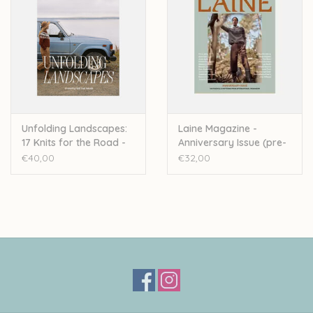
Unfolding Landscapes:
Laine Magazine -
17 Knits for the Road -
Anniversary Issue (pre-
Ronja Hakalehto
order)
€40,00
€32,00