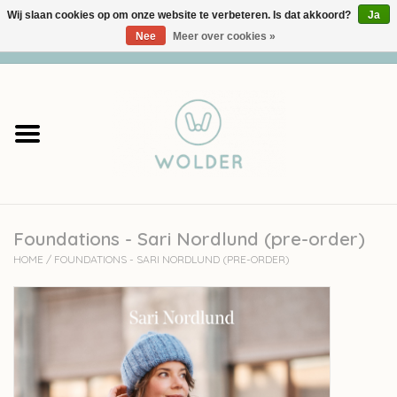
Wij slaan cookies op om onze website te verbeteren. Is dat akkoord?
Ja
Nee
Meer over cookies »
0 Artikelen - €0,00
Home
Garens
Pakketten
Foundations - Sari Nordlund (pre-order)
Accessoires
HOME
/
FOUNDATIONS - SARI NORDLUND (PRE-ORDER)
workshops
Cadeaubon
Solden