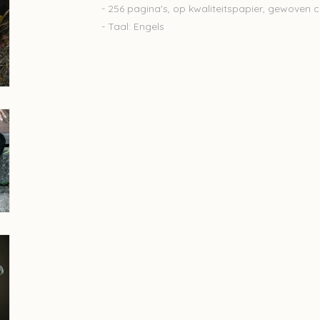
- 256 pagina's, op kwaliteitspapier, gewoven 
- Taal: Engels