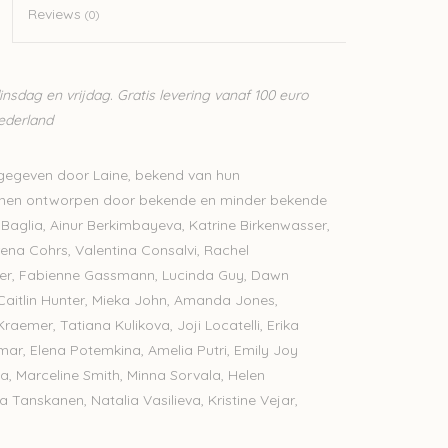
Reviews
(0)
sdag en vrijdag. Gratis levering vanaf 100 euro
Nederland
gegeven door Laine, bekend van hun
ronen ontworpen door bekende en minder bekende
a Baglia, Ainur Berkimbayeva, Katrine Birkenwasser,
rena Cohrs, Valentina Consalvi, Rachel
ler, Fabienne Gassmann, Lucinda Guy, Dawn
aitlin Hunter, Mieka John, Amanda Jones,
raemer, Tatiana Kulikova, Joji Locatelli, Erika
ar, Elena Potemkina, Amelia Putri, Emily Joy
a, Marceline Smith, Minna Sorvala, Helen
 Tanskanen, Natalia Vasilieva, Kristine Vejar,