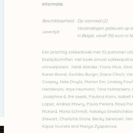
Informatie
Beschikbaarheid:
Op voorraad
(2)
Verzendingen gebeuren op din
Levertijd:
in België, vanaf 150 euro in 
Een prachtig sokkenboek met 52 patronen uit
breitijdschriften. Het boek omvat sokkenpat
ontwerpsters:
Heidi Alander, Fiona Alice, Gin
Karen Borrel, Sachiko Burgin, Diana Clinch, Ve
Coopey, Nele Druyts, Marion Em, Lindsey Fow
Henderson, Anja Heumann, Tiina Huhtaniemi, C
Joséphine & the seeds, Pauliina Karru, Isabell K
López, Andrea Mowry, Paula Pereira, Rosa Pom
Rickard, Mona Schmidt, Nataliya Sinelshchikov
Stewart, Charlotte Stone, Becky Sørensen, Niina
Kajsa Vuorela and Mariya Zyaparova
.