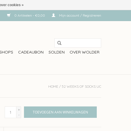
over cookies »
0 Artikelen - €0,00
Mijn account / Registreren
SHOPS
CADEAUBON
SOLDEN
OVER WOLDER
HOME
/
52 WEEKS OF SOCKS UC
+
TOEVOEGEN AAN WINKELWAGEN
-