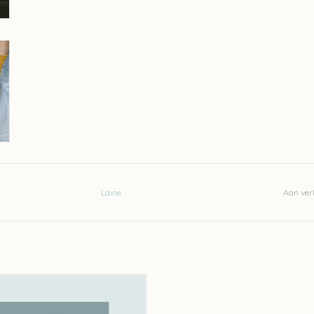
Laine
Aan verl
ine Laine Magazine - issue 9 UC
EVOEGEN AAN WINKELWAGEN