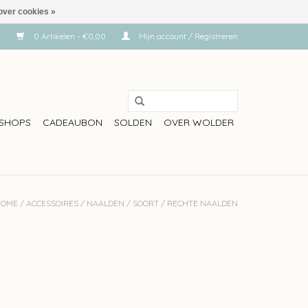
over cookies »
0 Artikelen - €0,00
Mijn account / Registreren
SHOPS
CADEAUBON
SOLDEN
OVER WOLDER
HOME
/
ACCESSOIRES
/
NAALDEN
/
SOORT
/
RECHTE NAALDEN