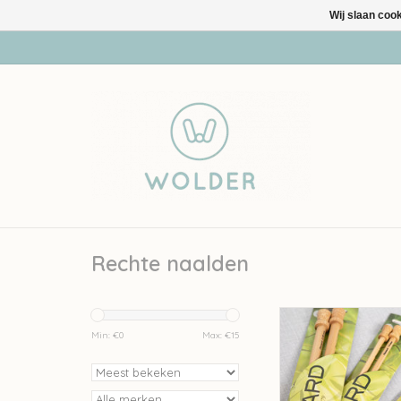
Wij slaan coo
Rechte naalden
Plassard Plassard
Breinaalde
Min: €
0
Max: €
15
TOEVOEGEN AAN WI