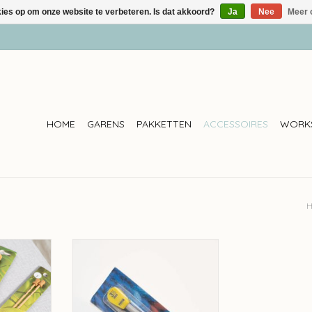
kies op om onze website te verbeteren. Is dat akkoord?
Ja
Nee
Meer 
HOME
GARENS
PAKKETTEN
ACCESSOIRES
WORK
 Bamboe
Prym Prym Breinaalden - 40cm
n
TOEVOEGEN AAN WINKELWAGEN
NKELWAGEN