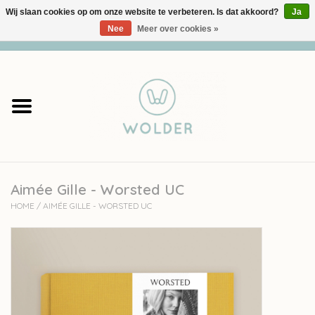
Wij slaan cookies op om onze website te verbeteren. Is dat akkoord?
Ja
Nee
Meer over cookies »
0 Artikelen - €0,00
Home
Garens
Pakketten
Aimée Gille - Worsted UC
Accessoires
HOME
/
AIMÉE GILLE - WORSTED UC
workshops
Cadeaubon
Solden