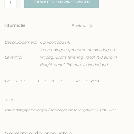
TOEVOEGEN AAN WINKELWAGEN
-
Informatie
Reviews
(0)
Beschikbaarheid:
Op voorraad
(4)
Verzendingen gebeuren op dinsdag en
Levertijd:
vrijdag. Gratis levering vanaf 100 euro in
België, vanaf 150 euro in Nederland
Worsted is een breicollectie van Aimée Gille, een
ecollectie van 14 patronen, ontworpen door 10
Laine
ontwerpers. Elke ontwerper heeft zijn eigen unieke stijl
Aan verlanglijst toevoegen
/
Toevoegen om te vergelijken
/
Afdrukken
wat zich vertaalt in een collectie die heel wat
verschillende breiers zal aanspreken. Er zijn sweaters en
gilets en accessoires zoals sjaals en mutsen.
Gerelateerde producten