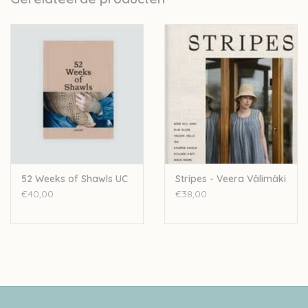
Verschillende technieken worden gebruikt zoal
kleurwerk, kabels en verschillende steken.
160 pagina's
14 breipatronen (5 sweaters, 2 cardigans, 1 poncho, 3
sjaals, 2 cowls, 1 muts) alle gebreid in 'worsted' garen
Editor: Aimée Gille
Hard cover
Taal: English
52 Weeks of Shawls UC
Stripes - Veera Välimäki
Gewicht: ong 650 g
€40,00
€38,00
Afmetingen: 190 x 225 x 17 mm
ISBN: 978-952-7468-04-3
Enkel print, geen digitale code
Alle truien en gilets zijn uitgewerkt van maat 1 (75cm
borstomtrek) tot maat 8 (165cm borstomtrek)