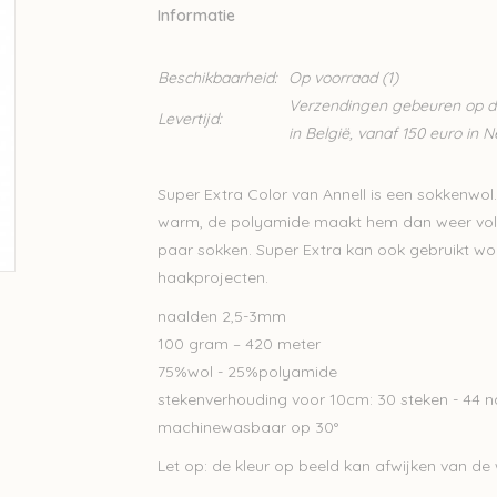
Informatie
Beschikbaarheid:
Op voorraad
(1)
Verzendingen gebeuren op din
Levertijd:
in België, vanaf 150 euro in 
Super Extra Color van Annell is een sokkenwol.
warm, de polyamide maakt hem dan weer vold
paar sokken. Super Extra kan ook gebruikt wor
haakprojecten.
naalden 2,5-3mm
100 gram – 420 meter
75%wol - 25%polyamide
stekenverhouding voor 10cm: 30 steken - 44 
machinewasbaar op 30°
Let op: de kleur op beeld kan afwijken van de w