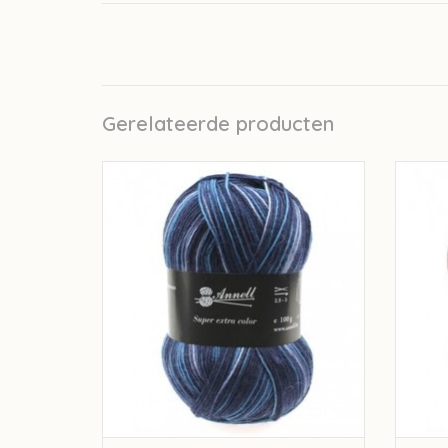
Gerelateerde producten
Annell Super Extra Color - 2912
A
TOEVOEGEN AAN WINKELWAGEN
TO