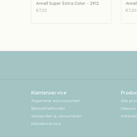
Annell Super Extra Color - 2912
Annel
€7,20
€7,20
Klantenservice
Produc
Algemene voorwaarden
Alle pr
Betaalmethoden
Nieuwe 
Verzenden & retourneren
Aanbied
Klantenservice