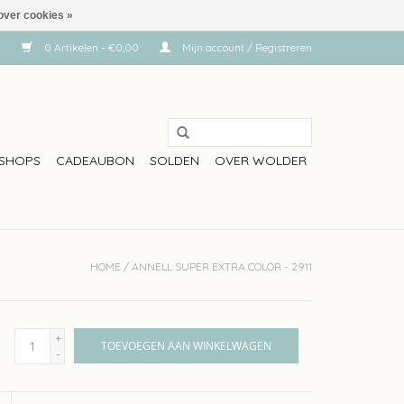
over cookies »
0 Artikelen - €0,00
Mijn account / Registreren
SHOPS
CADEAUBON
SOLDEN
OVER WOLDER
HOME
/
ANNELL SUPER EXTRA COLOR - 2911
+
TOEVOEGEN AAN WINKELWAGEN
-