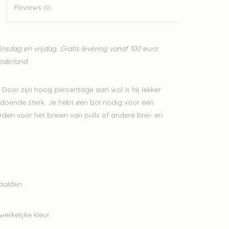
Reviews
(0)
sdag en vrijdag. Gratis levering vanaf 100 euro
Nederland
 Door zijn hoog percentage aan wol is hij lekker
oende sterk. Je hebt één bol nodig voor één
den voor het breien van pulls of andere brei- en
naalden
erkelijke kleur.