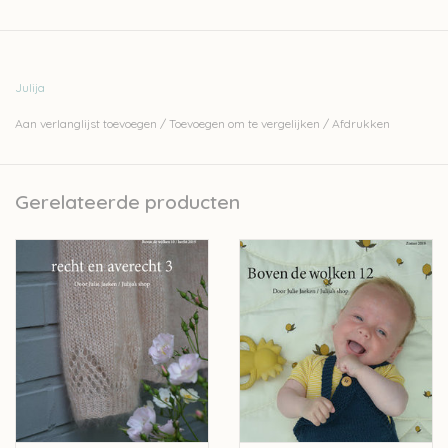
Julija
Aan verlanglijst toevoegen
/
Toevoegen om te vergelijken
/
Afdrukken
Gerelateerde producten