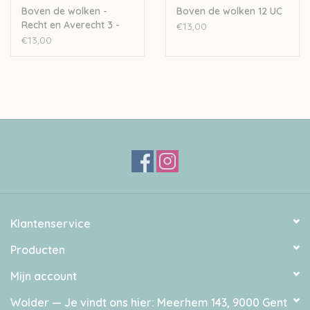
Boven de wolken -
Boven de wolken 12 UC
Recht en Averecht 3 -
€13,00
Herfst 2019
€13,00
Klantenservice
Producten
Mijn account
Wolder — Je vindt ons hier: Meerhem 143, 9000 Gent