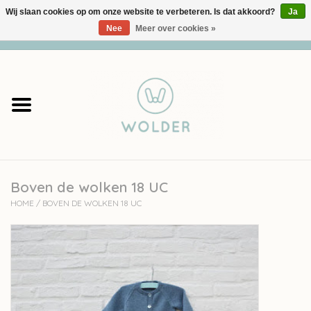
Wij slaan cookies op om onze website te verbeteren. Is dat akkoord?
Ja
Nee
Meer over cookies »
0 Artikelen - €0,00
Home
Garens
Pakketten
Boven de wolken 18 UC
Accessoires
HOME
/
BOVEN DE WOLKEN 18 UC
workshops
Cadeaubon
Solden