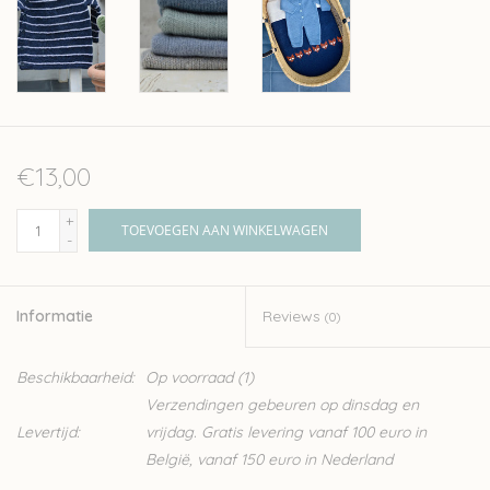
€13,00
+
TOEVOEGEN AAN WINKELWAGEN
-
Informatie
Reviews
(0)
Beschikbaarheid:
Op voorraad
(1)
Verzendingen gebeuren op dinsdag en
Levertijd:
vrijdag. Gratis levering vanaf 100 euro in
België, vanaf 150 euro in Nederland