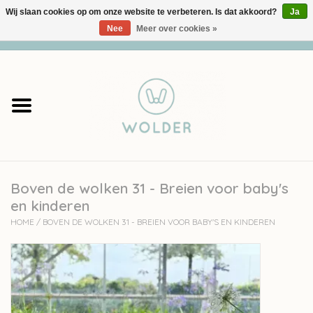
Wij slaan cookies op om onze website te verbeteren. Is dat akkoord?
Ja
Nee
Meer over cookies »
0 Artikelen - €0,00
Home
Garens
Pakketten
Boven de wolken 31 - Breien voor baby's
Accessoires
en kinderen
HOME
/
BOVEN DE WOLKEN 31 - BREIEN VOOR BABY'S EN KINDEREN
workshops
Cadeaubon
Solden