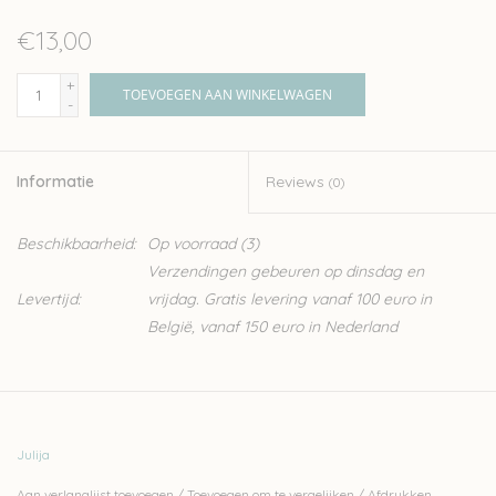
€13,00
+
TOEVOEGEN AAN WINKELWAGEN
-
Informatie
Reviews
(0)
Beschikbaarheid:
Op voorraad
(3)
Verzendingen gebeuren op dinsdag en
Levertijd:
vrijdag. Gratis levering vanaf 100 euro in
België, vanaf 150 euro in Nederland
Julija
Aan verlanglijst toevoegen
/
Toevoegen om te vergelijken
/
Afdrukken