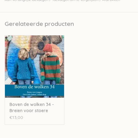
Gerelateerde producten
Boven de wolken 34 -
Breien voor stoere
kinderen en tieners
€13,00