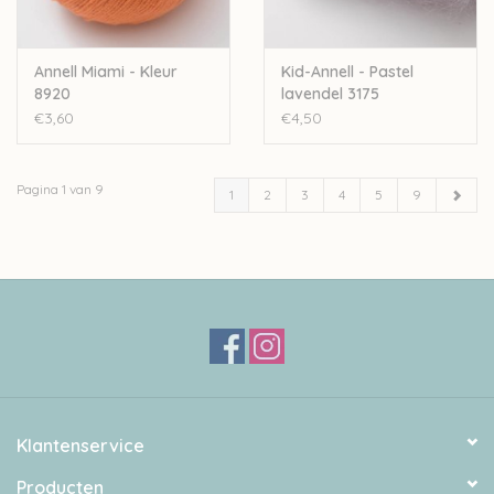
Annell Miami - Kleur
Kid-Annell - Pastel
8920
lavendel 3175
€3,60
€4,50
Pagina 1 van 9
1
2
3
4
5
9
Klantenservice
Producten