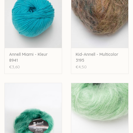
Annell Miami - Kleur
Kid-Annell - Multicolor
8941
3195
€3,60
€4,50