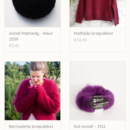
Over wolder
Annell Malmedy - Kleur
Mathilda breipakket
2559
€32,40
€3,60
Bernadette breipakket
Kid-Annell - 3152