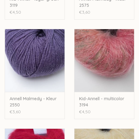
3119
2575
€4,50
€3,60
Annell Malmedy - Kleur
Kid-Annell - multicolor
2550
3194
€3,60
€4,50