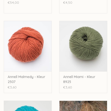
€54,00
€4,50
Annell Malmedy - Kleur
Annell Miami - Kleur
2507
8925
€3,60
€3,60