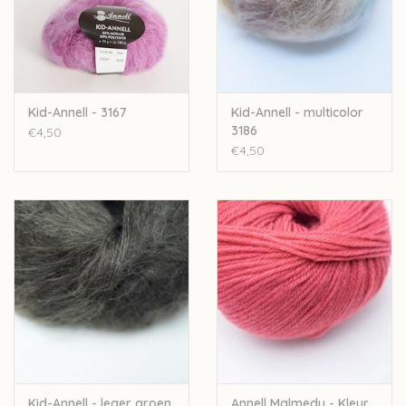
Kid-Annell - 3167
Kid-Annell - multicolor
3186
€4,50
€4,50
Kid-Annell - leger groen
Annell Malmedy - Kleur