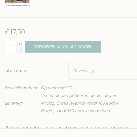
€17,50
+
TOEVOEGEN AAN WINKELWAGEN
-
Informatie
Reviews
(0)
Beschikbaarheid:
Op voorraad
(2)
Verzendingen gebeuren op dinsdag en
Levertijd:
vrijdag. Gratis levering vanaf 100 euro in
België, vanaf 150 euro in Nederland
'Breien voor baby's' biedt twintig onweerstaanbare patronen
voor baby- en peuterkleding. De patronen zijn niet alleen mooi,