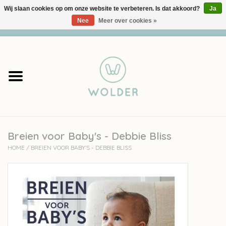
Wij slaan cookies op om onze website te verbeteren. Is dat akkoord?
Ja
Nee
Meer over cookies »
0 Artikelen - €0,00
Home
Garens
Pakketten
Breien voor Baby's - Debbie Bliss
Accessoires
HOME
/
BREIEN VOOR BABY'S - DEBBIE BLISS
workshops
Cadeaubon
Solden