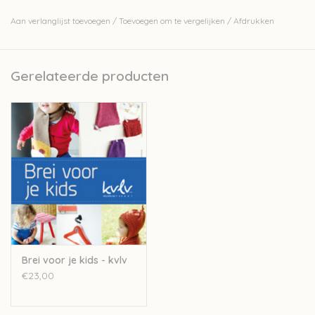
maar ook heel erg gemakkelijk te maken. Met truitjes, mutsjes,
Aan verlanglijst toevoegen
/
Toevoegen om te vergelijken
/
Afdrukken
omslagdoeken en dekentjes en zelfs een draagzak en een
knuffel, is dit boek ideaal voor iedereen die houdt van breien.
Eigentijdse patronen, voor kinderen van 0 tot 2 jaar oud.
Gerelateerde producten
Toegankelijk geschreven en eenvoudig te doen, zowel voor
beginners als experts.
- Nederlandstalig
Brei voor je kids - kvlv
€23,00