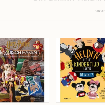
Aan verl
 Harry Potter magisch haken - Lee
Helden uit je kindertijd haken: de min
Sartori
Schwarz
EVOEGEN AAN WINKELWAGEN
TOEVOEGEN AAN WINKELWA