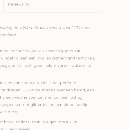
Reviews
(0)
sdag en vrijdag. Gratis levering vanaf 100 euro
Nederland
nt nu spencers voor elk seizoen kopen. Dit
n, u hoeft alleen een voor en achterpand te maken,
psgaten. U hoeft geen hele ervaren haakster te
id zien van spencers. Het is het perfecte
n te dragen. U kunt ze dragen over een hemd, een
dt u een warme spencer met col, een luchtig
-spencer met glittertjes en een diepe halslijn,
eel meer.
t boek, zodat u ze in je eigen maat kunt
 stap beschreven.