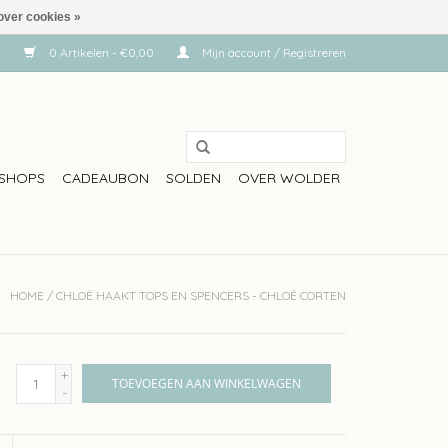
over cookies »
0 Artikelen - €0,00
Mijn account / Registreren
SHOPS
CADEAUBON
SOLDEN
OVER WOLDER
HOME
/
CHLOË HAAKT TOPS EN SPENCERS - CHLOË CORTEN
+
TOEVOEGEN AAN WINKELWAGEN
-