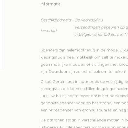
Informatie
Beschikbaarheid:
Op voorraad
(1)
Verzendingen gebeuren op din
Levertijd:
in België, vanaf 150 euro in 
Spencers zijn helemaal terug in de mode. U ku
kledingstuk is heel makkelijk om zelf te make
geen moeilijke mouwen of sluitingen met knoo
zijn. Daardoor zijn ze extra leuk om te haken!
Chloë Corten laat in haar boek de veelzijdighe
kledingstuk om bij verschillende gelegenhede
jurk, uw bikini, noem maar op! In het boek vin
gehaakte spencer voor op het strand, een party
een retrospencer van granny squares en nog v
De patronen staan in verschillende maten in he
uitvoeren. En alle spencers worden stap voor