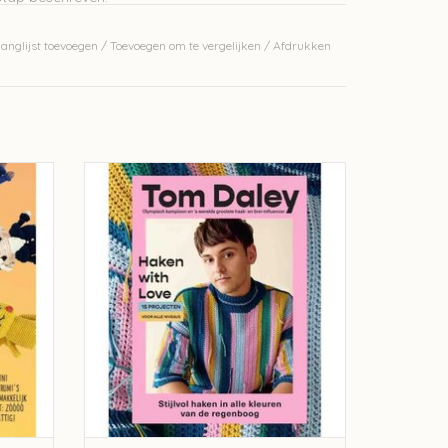
anglijst toevoegen
/
Toevoegen om te vergelijken
/
Afdrukken
i's - A.
Haken with Love - Tom Daley
TOEVOEGEN AAN WINKELWAGEN
GEN