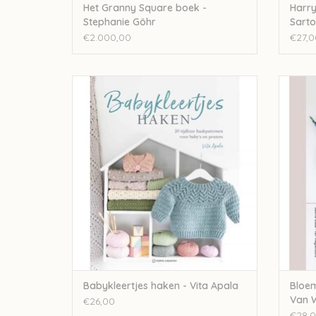
Het Granny Square boek -
Harry
Stephanie Göhr
Sarto
€2.000,00
€27,0
Babykleertjes haken - Vita Apala
Bl
TOEVOEGEN AAN WINKELWAGEN
TO
Babykleertjes haken - Vita Apala
Bloem
Van 
€26,00
€28,