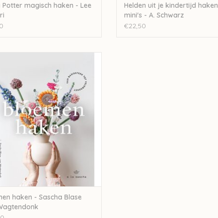
 Potter magisch haken - Lee
Helden uit je kindertijd haken
ri
mini's - A. Schwarz
0
€22,50
oemen haken - Sascha Blase Van
Wagtendonk
EVOEGEN AAN WINKELWAGEN
en haken - Sascha Blase
Wagtendonk
00