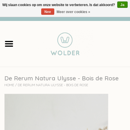
Wij slaan cookies op om onze website te verbeteren. Is dat akkoord?
Ja
Nee
Meer over cookies »
0 Artikelen - €0,00
Home
Garens
Pakketten
De Rerum Natura Ulysse - Bois de Rose
Accessoires
HOME
/
DE RERUM NATURA ULYSSE - BOIS DE ROSE
workshops
Cadeaubon
Solden