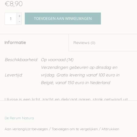
€8,90
+
TOEVOEGEN AAN WINKELWAGEN
-
Informatie
Reviews
(0)
Beschikbaarheid:
Op voorraad
(14)
Verzendingen gebeuren op dinsdag en
Levertijd:
vrijdag. Gratis levering vanaf 100 euro in
België, vanaf 150 euro in Nederland
Ulysse is een licht, zacht en delicaat garen, strak getwijnd uit
twee draden. Het is zowel perfect voor fair-isle en kleuren
breiwerk als voor kabels en ajour patronen.
De Rerum Natura
Ulysse is een garen met een mengeling van wol van de witte
Aan verlanglijst toevoegen
/
Toevoegen om te vergelijken
/
Afdrukken
Franse Merino D'Arles schapen en zwarte Portugese Merino