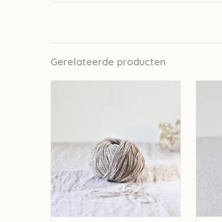
Gerelateerde producten
De Rerum Natura De Rerum Natura Ulysse
De Rer
- Poivre et Sel
TOEVOEGEN AAN WINKELWAGEN
TO