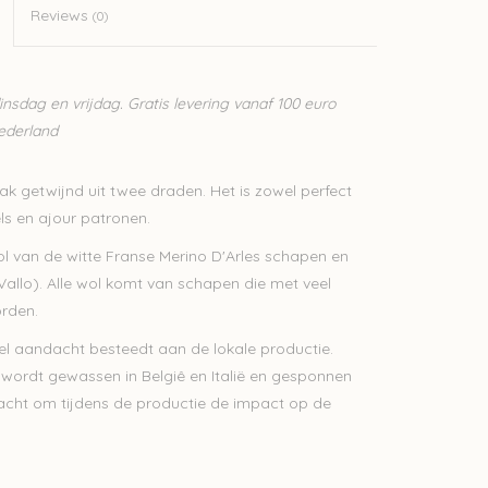
Reviews
(0)
sdag en vrijdag. Gratis levering vanaf 100 euro
Nederland
trak getwijnd uit twee draden. Het is zowel perfect
els en ajour patronen.
l van de witte Franse Merino D'Arles schapen en
allo). Alle wol komt van schapen die met veel
rden.
l aandacht besteedt aan de lokale productie.
l wordt gewassen in Belgiê en Italië en gesponnen
tracht om tijdens de productie de impact op de