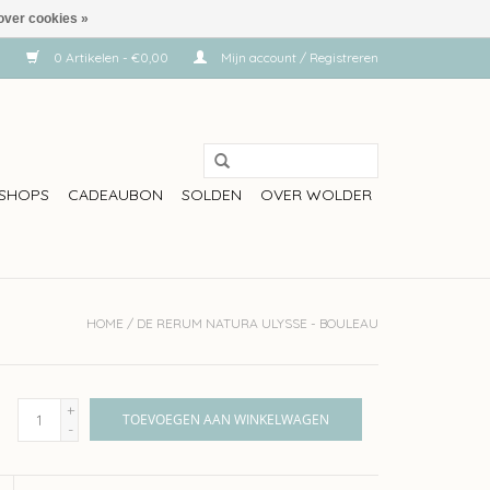
over cookies »
0 Artikelen - €0,00
Mijn account / Registreren
SHOPS
CADEAUBON
SOLDEN
OVER WOLDER
HOME
/
DE RERUM NATURA ULYSSE - BOULEAU
+
TOEVOEGEN AAN WINKELWAGEN
-