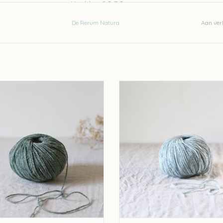
Naalden: 2,5-3,5mm
stekenverhouding 10-10cm: 24 steken en 38 ri
De Rerum Natura
Aan verl
naalden 3,5mm
Was met de hand met een wolzeep (
vb.Eucal
Let op: de kleur op beeld kan afwijken van de w
um Natura De Rerum Natura Ulysse
De Rerum Natura De Rerum Natura
- Eucalyptus
- Ciel
EVOEGEN AAN WINKELWAGEN
TOEVOEGEN AAN WINKELWA