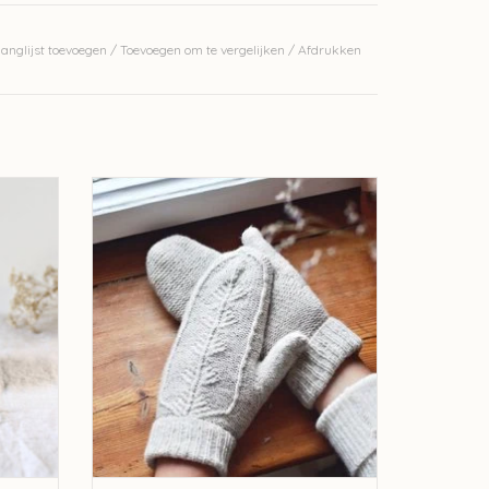
jen met naalden 3mm, 22 steken en 34 rijen met
anglijst toevoegen
/
Toevoegen om te vergelijken
/
Afdrukken
an
), laat plat drogen
erkelijke kleur.
 Ulysse
Treehouse Mitts Breipakket
TOEVOEGEN AAN WINKELWAGEN
GEN