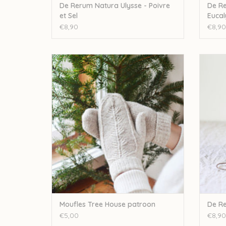
De Rerum Natura Ulysse - Poivre
De Re
et Sel
Eucal
€8,90
€8,90
Moufles Tree House patroon
De Rer
TOEVOEGEN AAN WINKELWAGEN
TO
Moufles Tree House patroon
De Re
€5,00
€8,90