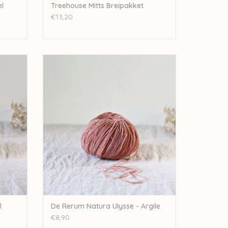
el
Treehouse Mitts Breipakket
€13,20
 Ulysse
De Rerum Natura De Rerum Natura Ulysse
- Argile
GEN
TOEVOEGEN AAN WINKELWAGEN
l
De Rerum Natura Ulysse - Argile
€8,90