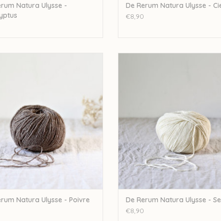
rum Natura Ulysse -
De Rerum Natura Ulysse - Ci
yptus
€8,90
um Natura De Rerum Natura Ulysse
De Rerum Natura De Rerum Natura
- Poivre
- Sel
EVOEGEN AAN WINKELWAGEN
TOEVOEGEN AAN WINKELWA
rum Natura Ulysse - Poivre
De Rerum Natura Ulysse - Se
€8,90