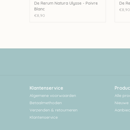
De Rerum Natura Ulysse - Poivre
De Re
Blanc
€8,90
€8,90
Klantenservice
Produc
Algemene voorwaarden
Alle pr
Betaalmethoden
Nieuwe 
Verzenden & retourneren
Aanbied
Klantenservice