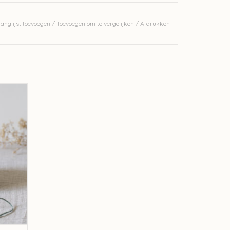
jen met naalden 3mm, 22 steken en 34 rijen met
anglijst toevoegen
/
Toevoegen om te vergelijken
/
Afdrukken
an
), laat plat drogen
erkelijke kleur.
 Ulysse
GEN