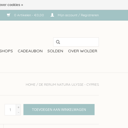
over cookies »
0 Artikelen - €0,00
Mijn account / Registreren
SHOPS
CADEAUBON
SOLDEN
OVER WOLDER
HOME
/
DE RERUM NATURA ULYSSE - CYPRES
+
TOEVOEGEN AAN WINKELWAGEN
-