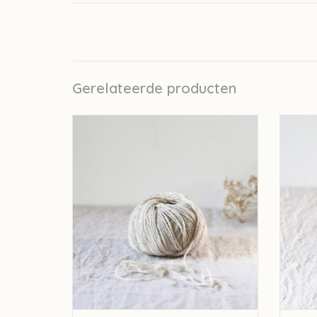
Gerelateerde producten
De Rerum Natura De Rerum Natura Ulysse
De Rer
- Poivre Blanc
TOEVOEGEN AAN WINKELWAGEN
TO