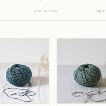
Naalden: 2,5-3,5mm
stekenverhouding 10-10cm: 24 steken en 38 ri
De Rerum Natura
Aan verl
naalden 3,5mm
Was met de hand met een wolzeep (
vb.Eucal
Let op: de kleur op beeld kan afwijken van de w
um Natura De Rerum Natura Ulysse
De Rerum Natura De Rerum Natura
- Iroise
- Eucalyptus
EVOEGEN AAN WINKELWAGEN
TOEVOEGEN AAN WINKELWA