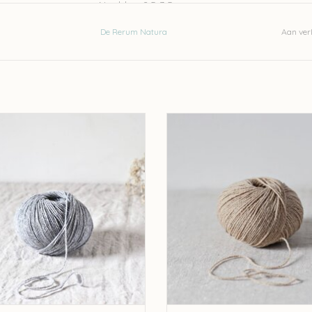
Naalden: 2,5-3,5mm
stekenverhouding 10-10cm: 24 steken en 38 ri
De Rerum Natura
Aan verl
naalden 3,5mm
Was met de hand met een wolzeep (
vb.Eucal
Let op: de kleur op beeld kan afwijken van de w
um Natura De Rerum Natura Ulysse
De Rerum Natura De Rerum Natura
- Brouillard
- Biche
EVOEGEN AAN WINKELWAGEN
TOEVOEGEN AAN WINKELWA