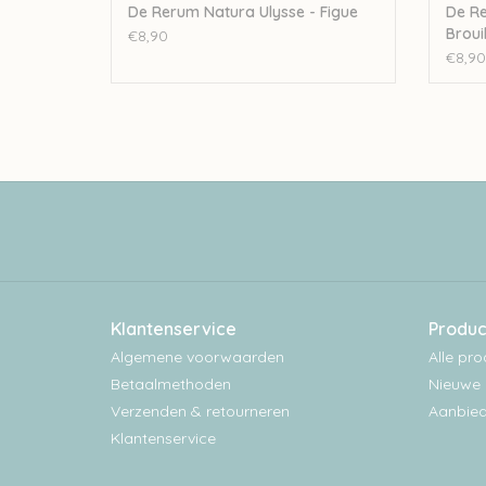
De Rerum Natura Ulysse - Figue
De Re
Broui
€8,90
€8,90
Klantenservice
Produc
Algemene voorwaarden
Alle pr
Betaalmethoden
Nieuwe 
Verzenden & retourneren
Aanbied
Klantenservice