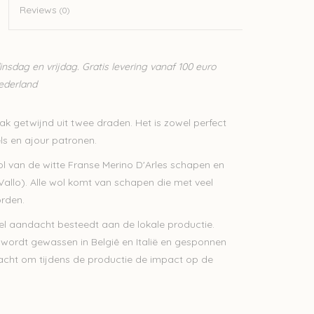
Reviews
(0)
sdag en vrijdag. Gratis levering vanaf 100 euro
Nederland
trak getwijnd uit twee draden. Het is zowel perfect
els en ajour patronen.
l van de witte Franse Merino D'Arles schapen en
allo). Alle wol komt van schapen die met veel
rden.
l aandacht besteedt aan de lokale productie.
l wordt gewassen in Belgiê en Italië en gesponnen
tracht om tijdens de productie de impact op de