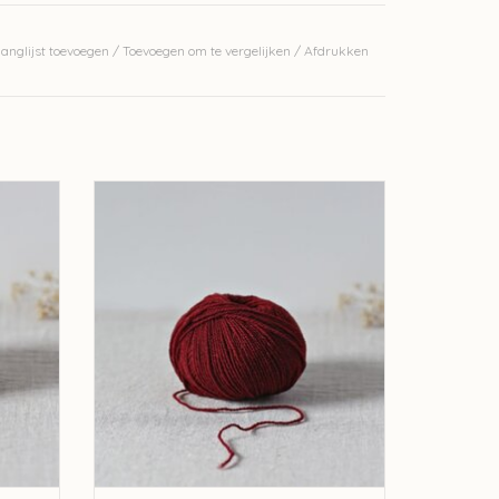
jen met naalden 3mm, 22 steken en 34 rijen met
anglijst toevoegen
/
Toevoegen om te vergelijken
/
Afdrukken
an
), laat plat drogen
erkelijke kleur.
 Ulysse
De Rerum Natura De Rerum Natura Ulysse
- Aubéphine
GEN
TOEVOEGEN AAN WINKELWAGEN