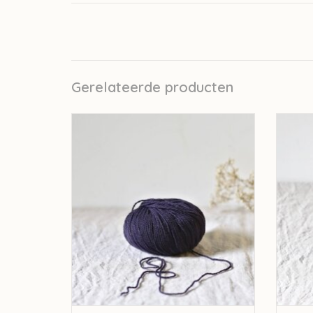
Gerelateerde producten
De Rerum Natura De Rerum Natura Ulysse
De Rer
- Figue
TOEVOEGEN AAN WINKELWAGEN
TO