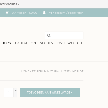
over cookies »
0 Artikelen - €0,00
Mijn account / Registreren
SHOPS
CADEAUBON
SOLDEN
OVER WOLDER
HOME
/
DE RERUM NATURA ULYSSE - MERLOT
+
TOEVOEGEN AAN WINKELWAGEN
-