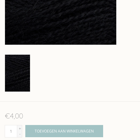
Over wolder
€4,00
+
TOEVOEGEN AAN WINKELWAGEN
-