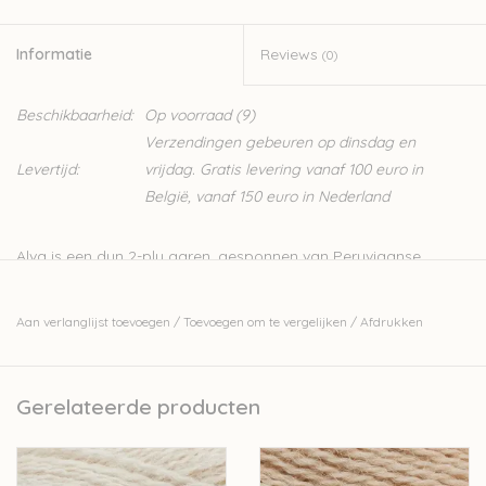
Informatie
Reviews
(0)
Beschikbaarheid:
Op voorraad
(9)
Verzendingen gebeuren op dinsdag en
Levertijd:
vrijdag. Gratis levering vanaf 100 euro in
België, vanaf 150 euro in Nederland
Alva is een dun 2-ply garen, gesponnen van Peruviaanse
Alpacawol, dit is hetzelfde garen als waar de
Vilja
garens van
gemaakt worden. Het is een zacht en warm garen, ideaal voor
Aan verlanglijst toevoegen
/
Toevoegen om te vergelijken
/
Afdrukken
heel wat projecten. Je kan het garen makkelijk combineren
met andere garens, het is een goed alternatief voor een dun
mohair garen.
Gerelateerde producten
100% alpaca
25 gram - 175meter
Handwas