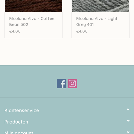
Filcolana Alva - Coffee
Filcolana Alva - Light
Bean 302
Grey 401
€4,00
€4,00
Klantenservice
Producten
Mijn account