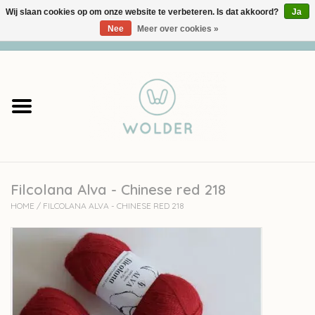
Wij slaan cookies op om onze website te verbeteren. Is dat akkoord?
Ja
Nee
Meer over cookies »
0 Artikelen - €0,00
Home
Garens
Pakketten
Filcolana Alva - Chinese red 218
Accessoires
HOME
/
FILCOLANA ALVA - CHINESE RED 218
workshops
Cadeaubon
Solden