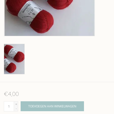
Over wolder
€4,00
+
TOEVOEGEN AAN WINKELWAGEN
-