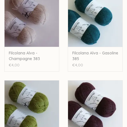
Let op: de kleur op beeld kan afwijken van de werkelijke kleur.
Filcolana Alva -
Filcolana Alva - Gasoline
Champagne 383
385
€4,00
€4,00