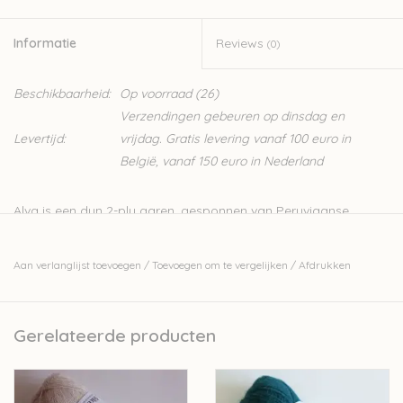
Informatie
Reviews
(0)
Beschikbaarheid:
Op voorraad
(26)
Verzendingen gebeuren op dinsdag en
Levertijd:
vrijdag. Gratis levering vanaf 100 euro in
België, vanaf 150 euro in Nederland
Alva is een dun 2-ply garen, gesponnen van Peruviaanse
Alpacawol, dit is hetzelfde garen als waar de
Vilja
garens van
gemaakt worden. Het is een zacht en warm garen, ideaal voor
Aan verlanglijst toevoegen
/
Toevoegen om te vergelijken
/
Afdrukken
heel wat projecten. Je kan het garen makkelijk combineren
met andere garens, het is een goed alternatief voor een dun
mohair garen.
Gerelateerde producten
100% alpaca
25 gram - 175meter
Handwas