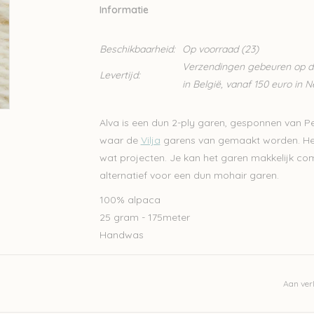
Informatie
Beschikbaarheid:
Op voorraad
(23)
Verzendingen gebeuren op din
Levertijd:
in België, vanaf 150 euro in 
Alva is een dun 2-ply garen, gesponnen van Pe
waar de
Vilja
garens van gemaakt worden. Het 
wat projecten. Je kan het garen makkelijk co
alternatief voor een dun mohair garen.
100% alpaca
25 gram - 175meter
Handwas
Let op: de kleur op beeld kan afwijken van de w
Aan verl