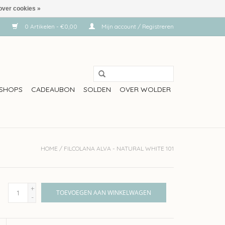
over cookies »
0 Artikelen - €0,00
Mijn account / Registreren
SHOPS
CADEAUBON
SOLDEN
OVER WOLDER
HOME
/
FILCOLANA ALVA - NATURAL WHITE 101
+
TOEVOEGEN AAN WINKELWAGEN
-