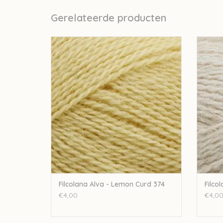
Gerelateerde producten
Filcolana Alva - Lemon Curd 374
TOEVOEGEN AAN WINKELWAGEN
TO
Filcolana Alva - Lemon Curd 374
Filco
€4,00
€4,0