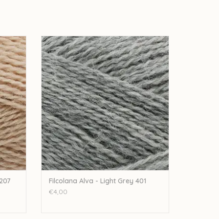
07
Filcolana Alva - Light Grey 401
GEN
TOEVOEGEN AAN WINKELWAGEN
 207
Filcolana Alva - Light Grey 401
€4,00