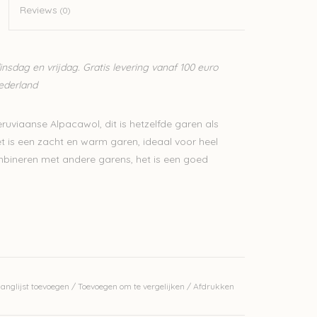
Reviews
(0)
sdag en vrijdag. Gratis levering vanaf 100 euro
Nederland
ruviaanse Alpacawol, dit is hetzelfde garen als
is een zacht en warm garen, ideaal voor heel
mbineren met andere garens, het is een goed
erkelijke kleur.
anglijst toevoegen
/
Toevoegen om te vergelijken
/
Afdrukken