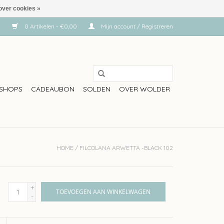
over cookies »
0 Artikelen - €0,00
Mijn account / Registreren
SHOPS
CADEAUBON
SOLDEN
OVER WOLDER
HOME
/
FILCOLANA ARWETTA -BLACK 102
+
TOEVOEGEN AAN WINKELWAGEN
-