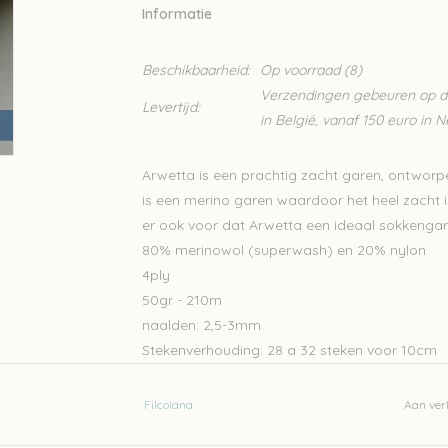
Informatie
Beschikbaarheid:
Op voorraad
(8)
Verzendingen gebeuren op din
Levertijd:
in België, vanaf 150 euro in 
Arwetta is een prachtig zacht garen, ontworpe
is een merino garen waardoor het heel zacht is,
er ook voor dat Arwetta een ideaal sokkengar
80% merinowol (superwash) en 20% nylon
4ply
50gr - 210m
naalden: 2,5-3mm
Stekenverhouding: 28 a 32 steken voor 10cm
Machinewasbaar
Filcolana
Aan verl
Let op: de kleur op beeld kan afwijken van de w