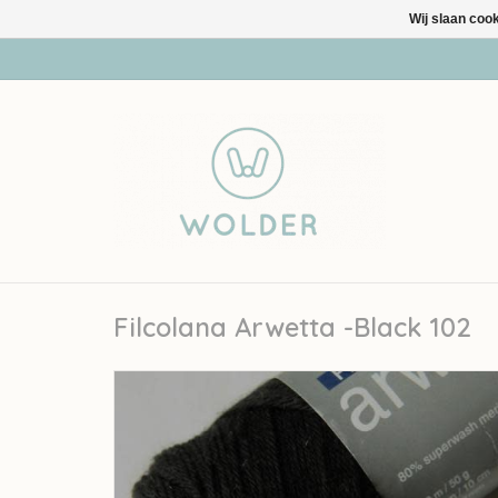
Wij slaan coo
Filcolana Arwetta -Black 102