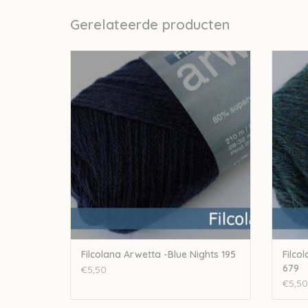
Gerelateerde producten
Filcolana Filcolana Arwetta -Blue Nights 195
Filcola
TOEVOEGEN AAN WINKELWAGEN
TO
Filcolana Arwetta -Blue Nights 195
Filco
679
€5,50
€5,50