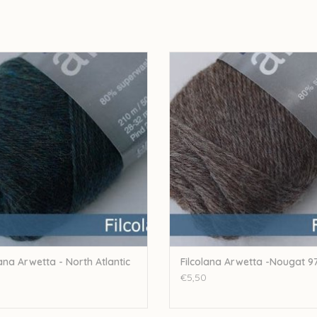
na Filcolana Arwetta - North Atlantic
Filcolana Filcolana Arwetta -Noug
679
TOEVOEGEN AAN WINKELWA
EVOEGEN AAN WINKELWAGEN
lana Arwetta - North Atlantic
Filcolana Arwetta -Nougat 9
€5,50