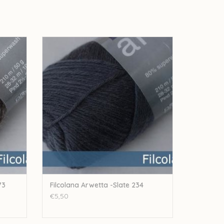
at 973
Filcolana Filcolana Arwetta -Slate 234
GEN
TOEVOEGEN AAN WINKELWAGEN
73
Filcolana Arwetta -Slate 234
€5,50