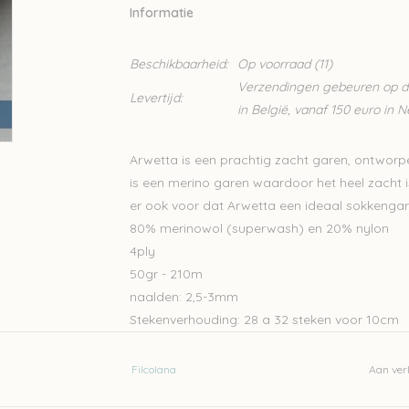
Informatie
Beschikbaarheid:
Op voorraad
(11)
Verzendingen gebeuren op din
Levertijd:
in België, vanaf 150 euro in 
Arwetta is een prachtig zacht garen, ontworpe
is een merino garen waardoor het heel zacht is,
er ook voor dat Arwetta een ideaal sokkengar
80% merinowol (superwash) en 20% nylon
4ply
50gr - 210m
naalden: 2,5-3mm
Stekenverhouding: 28 a 32 steken voor 10cm
Machinewasbaar
Filcolana
Aan verl