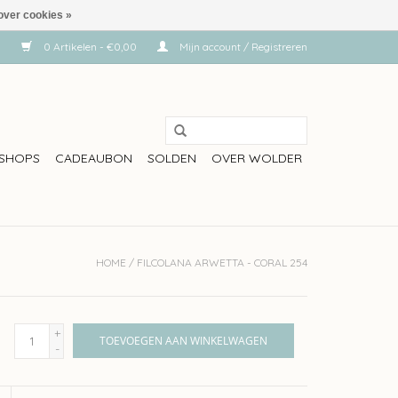
over cookies »
0 Artikelen - €0,00
Mijn account / Registreren
SHOPS
CADEAUBON
SOLDEN
OVER WOLDER
HOME
/
FILCOLANA ARWETTA - CORAL 254
+
TOEVOEGEN AAN WINKELWAGEN
-