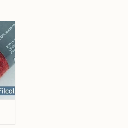
erkelijke kleur.
-
GEN