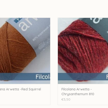
Let op: de kleur op beeld kan afwijken van de w
ana Filcolana Arwetta -Red Squirrel
Filcolana Filcolana Arwetta 
352
Chrysanthemum 810
EVOEGEN AAN WINKELWAGEN
TOEVOEGEN AAN WINKELWA
lana Arwetta -Red Squirrel
Filcolana Arwetta -
Chrysanthemum 810
€5,50