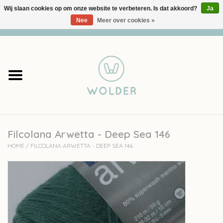
Wij slaan cookies op om onze website te verbeteren. Is dat akkoord?
Ja
Nee
Meer over cookies »
0 Artikelen - €0,00
Home
Garens
Pakketten
Filcolana Arwetta - Deep Sea 146
Accessoires
HOME
/
FILCOLANA ARWETTA - DEEP SEA 146
workshops
Cadeaubon
Solden