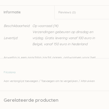
Informatie
Reviews
(0)
Beschikbaarheid:
Op voorraad
(14)
Verzendingen gebeuren op dinsdag en
Levertijd:
vrijdag. Gratis levering vanaf 100 euro in
België, vanaf 150 euro in Nederland
Arwetta is een prachtig zacht garen, ontworpen voor het
breien van kinder- en babykleding. Het is een merino garen
waardoor het heel zacht is, en door de 20% nylon is hij heel
Filcolana
stevig. Dit zorgt er ook voor dat Arwetta een ideaal
Aan verlanglijst toevoegen
/
Toevoegen om te vergelijken
/
Afdrukken
sokkengaren is.
80% merinowol (superwash) en 20% nylon
4ply
Gerelateerde producten
50gr - 210m
naalden: 2,5-3mm