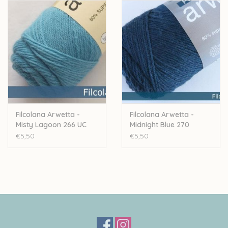
Stekenverhouding: 28 a 32 steken voor 10cm
Machinewasbaar
Let op: de kleur op beeld kan afwijken van de werkelijke kleur.
Filcolana Arwetta -
Filcolana Arwetta -
Misty Lagoon 266 UC
Midnight Blue 270
€5,50
€5,50