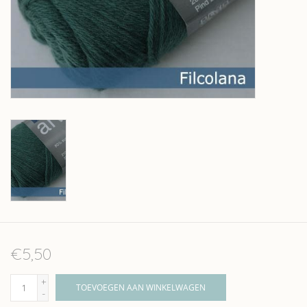
Over wolder
€5,50
+
TOEVOEGEN AAN WINKELWAGEN
-