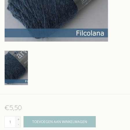
Over wolder
€5,50
+
TOEVOEGEN AAN WINKELWAGEN
-