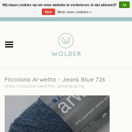
Wij slaan cookies op om onze website te verbeteren. Is dat akkoord?
Ja
Nee
Meer over cookies »
0 Artikelen - €0,00
Home
Garens
Pakketten
Filcolana Arwetta - Jeans Blue 726
Accessoires
HOME
/
FILCOLANA ARWETTA - JEANS BLUE 726
workshops
Cadeaubon
Solden