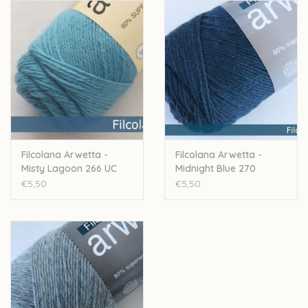
Stekenverhouding: 28 a 32 steken voor 10cm
Machinewasbaar
Let op: de kleur op beeld kan afwijken van de werkelijke kleur.
Filcolana Arwetta -
Filcolana Arwetta -
Misty Lagoon 266 UC
Midnight Blue 270
€5,50
€5,50