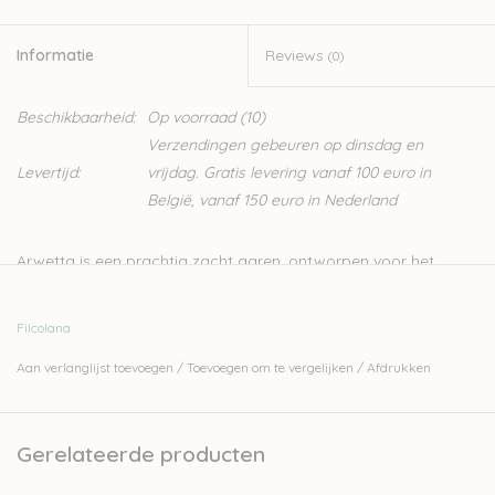
Informatie
Reviews
(0)
Beschikbaarheid:
Op voorraad
(10)
Verzendingen gebeuren op dinsdag en
Levertijd:
vrijdag. Gratis levering vanaf 100 euro in
België, vanaf 150 euro in Nederland
Arwetta is een prachtig zacht garen, ontworpen voor het
breien van kinder- en babykleding. Het is een merino garen
waardoor het heel zacht is, en door de 20% nylon is hij heel
Filcolana
stevig. Dit zorgt er ook voor dat Arwetta een ideaal
Aan verlanglijst toevoegen
/
Toevoegen om te vergelijken
/
Afdrukken
sokkengaren is.
80% merinowol (superwash) en 20% nylon
4ply
Gerelateerde producten
50gr - 210m
naalden: 2,5-3mm