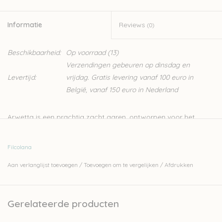
Informatie
Reviews
(0)
Beschikbaarheid:
Op voorraad
(13)
Verzendingen gebeuren op dinsdag en
Levertijd:
vrijdag. Gratis levering vanaf 100 euro in
België, vanaf 150 euro in Nederland
Arwetta is een prachtig zacht garen, ontworpen voor het
breien van kinder- en babykleding. Het is een merino garen
waardoor het heel zacht is, en door de 20% nylon is hij heel
Filcolana
stevig. Dit zorgt er ook voor dat Arwetta een ideaal
Aan verlanglijst toevoegen
/
Toevoegen om te vergelijken
/
Afdrukken
sokkengaren is.
80% merinowol (superwash) en 20% nylon
4ply
Gerelateerde producten
50gr - 210m
naalden: 2,5-3mm