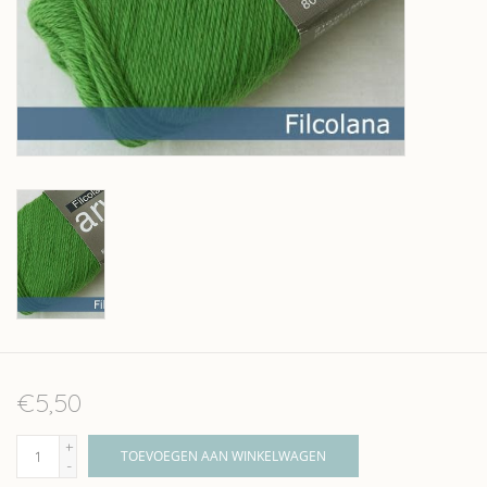
Over wolder
€5,50
+
TOEVOEGEN AAN WINKELWAGEN
-