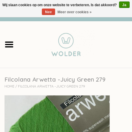
Wij slaan cookies op om onze website te verbeteren. Is dat akkoord?
Ja
Nee
Meer over cookies »
0 Artikelen - €0,00
Home
Garens
Pakketten
Filcolana Arwetta -Juicy Green 279
Accessoires
HOME
/
FILCOLANA ARWETTA -JUICY GREEN 279
workshops
Cadeaubon
Solden