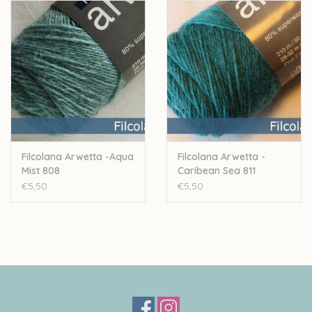
Stekenverhouding: 28 a 32 steken voor 10cm
Machinewasbaar
Let op: de kleur op beeld kan afwijken van de werkelijke kleur.
Filcolana Arwetta -Aqua
Filcolana Arwetta -
Mist 808
Caribean Sea 811
€5,50
€5,50