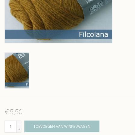
Over wolder
€5,50
+
TOEVOEGEN AAN WINKELWAGEN
-