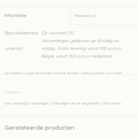
Informatie
Reviews
(0)
Beschikbaarheid:
Op voorraad
(11)
Verzendingen gebeuren op dinsdag en
Levertijd:
vrijdag. Gratis levering vanaf 100 euro in
België, vanaf 150 euro in Nederland
Arwetta is een prachtig zacht garen, ontworpen voor het
breien van kinder- en babykleding. Het is een merino garen
waardoor het heel zacht is, en door de 20% nylon is hij heel
Filcolana
stevig. Dit zorgt er ook voor dat Arwetta een ideaal
Aan verlanglijst toevoegen
/
Toevoegen om te vergelijken
/
Afdrukken
sokkengaren is.
80% merinowol (superwash) en 20% nylon
4ply
Gerelateerde producten
50gr - 210m
naalden: 2,5-3mm