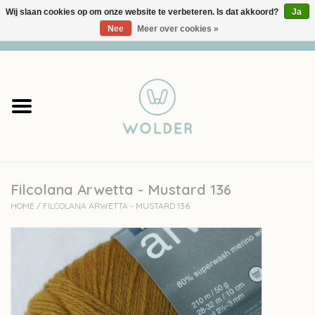
Wij slaan cookies op om onze website te verbeteren. Is dat akkoord?
Ja
Nee
Meer over cookies »
0 Artikelen - €0,00
Home
Garens
Pakketten
Filcolana Arwetta - Mustard 136
Accessoires
HOME
/
FILCOLANA ARWETTA - MUSTARD 136
workshops
Cadeaubon
Solden