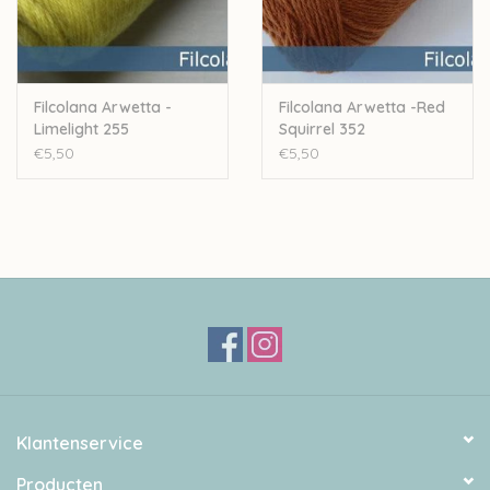
Filcolana Arwetta -
Filcolana Arwetta -Red
Limelight 255
Squirrel 352
€5,50
€5,50
Klantenservice
Producten