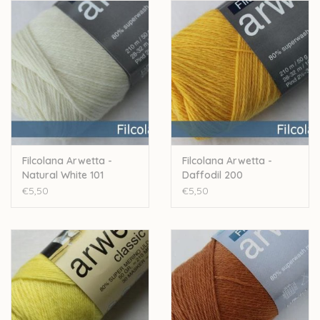
Stekenverhouding: 28 a 32 steken voor 10cm
Machinewasbaar
Let op: de kleur op beeld kan afwijken van de werkelijke kleur.
Filcolana Arwetta -
Filcolana Arwetta -
Natural White 101
Daffodil 200
€5,50
€5,50