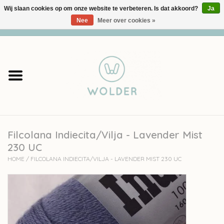
Wij slaan cookies op om onze website te verbeteren. Is dat akkoord?
Ja
Nee
Meer over cookies »
0 Artikelen - €0,00
Home
Garens
Pakketten
Filcolana Indiecita/Vilja - Lavender Mist
Accessoires
230 UC
HOME
/
FILCOLANA INDIECITA/VILJA - LAVENDER MIST 230 UC
workshops
Cadeaubon
Solden