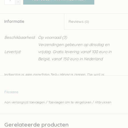
-
Informatie
Reviews
(0)
Beschikbaarheid:
Op voorraad
(3)
Verzendingen gebeuren op dinsdag en
Levertijd:
vrijdag. Gratis levering vanaf 100 euro in
België, vanaf 150 euro in Nederland
Indiecita is een prachtig 3ply alpaca garen. De wol is
afkomstig van alpaca's uit de hooglanden van Zuid-Amerika.
De vezels hebben een prachtige glans die dit garen extra
Filcolana
charme geeft. Op de
website van de leverancier Filcolana
vind
Aan verlanglijst toevoegen
/
Toevoegen om te vergelijken
/
Afdrukken
je heel wat gratis patronen voor deze wol.
100% Alpaca
Gerelateerde producten
50gr - 160m