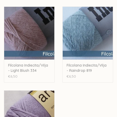
Nld: 3-3,5mm
Stekenverhouding: 24-26st voor 10cm
Handwas
Let op: de kleur op beeld kan afwijken van de werkelijke kleur.
Filcolana Indiecita/Vilja
Filcolana Indiecita/Vilja
- Light Blush 334
- Raindrop 819
€6,50
€6,50