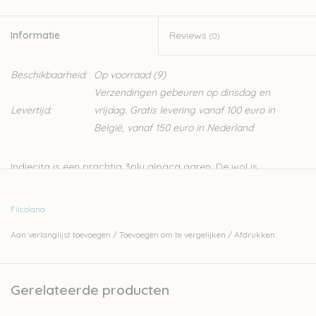
Informatie
Reviews
(0)
Beschikbaarheid:
Op voorraad
(9)
Verzendingen gebeuren op dinsdag en
Levertijd:
vrijdag. Gratis levering vanaf 100 euro in
België, vanaf 150 euro in Nederland
Indiecita is een prachtig 3ply alpaca garen. De wol is
afkomstig van alpaca's uit de hooglanden van Zuid-Amerika.
De vezels hebben een prachtige glans die dit garen extra
Filcolana
charme geeft. Op de
website van de leverancier Filcolana
vind
Aan verlanglijst toevoegen
/
Toevoegen om te vergelijken
/
Afdrukken
je heel wat gratis patronen voor deze wol.
100% Alpaca
Gerelateerde producten
50gr - 160m
Nld: 3-3,5mm