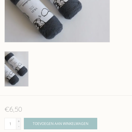
Over wolder
€6,50
+
TOEVOEGEN AAN WINKELWAGEN
-