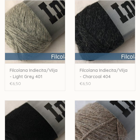
Stekenverhouding: 24-26st voor 10cm
Handwas
Let op: de kleur op beeld kan afwijken van de werkelijke kleur.
Filcolana Indiecita/Vilja
Filcolana Indiecita/Vilja
- Light Grey 401
- Charcoal 404
€6,50
€6,50