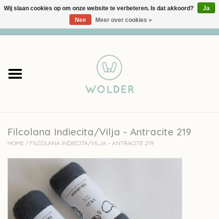
Wij slaan cookies op om onze website te verbeteren. Is dat akkoord?
Ja
Nee
Meer over cookies »
0 Artikelen - €0,00
Home
Garens
Pakketten
Filcolana Indiecita/Vilja - Antracite 219
Accessoires
HOME
/
FILCOLANA INDIECITA/VILJA - ANTRACITE 219
workshops
Cadeaubon
Solden