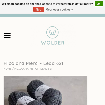
Wij slaan cookies op om onze website te verbeteren. Is dat akkoord?
Ja
Nee
Meer over cookies »
0 Artikelen - €0,00
Home
Garens
Pakketten
Filcolana Merci - Lead 621
Accessoires
HOME
/
FILCOLANA MERCI - LEAD 621
workshops
Cadeaubon
Solden