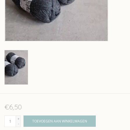
Over wolder
€6,50
+
TOEVOEGEN AAN WINKELWAGEN
-