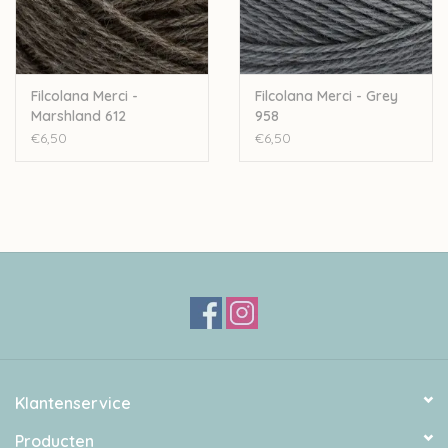
Filcolana Merci -
Filcolana Merci - Grey
Marshland 612
958
€6,50
€6,50
Klantenservice
Producten