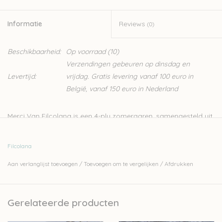
Informatie
Reviews
(0)
Beschikbaarheid:
Op voorraad
(10)
Verzendingen gebeuren op dinsdag en
Levertijd:
vrijdag. Gratis levering vanaf 100 euro in
België, vanaf 150 euro in Nederland
Merci Van Filcolana is een 4-ply zomergaren, samengesteld uit
katoen en wol. Deze kwaliteit van Filcolana onderscheidt zich
van zijn andere garens door de vrolijke, zomerse kleuren.
Filcolana
Het is een zacht garen, perfect voor zomerse breiwerken en
Aan verlanglijst toevoegen
/
Toevoegen om te vergelijken
/
Afdrukken
voor baby- en kinderkledij. Het garen is Superwash behandeld
en kan dus heel makkelijk gewassen worden.
Bij onze pakketten vind je
verschillende stuks
die in dit garen
Gerelateerde producten
worden gebreid.