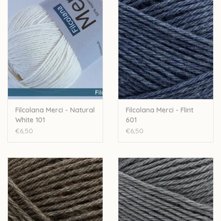
50% wol - 50% pima-katoen
50 gram - 200 meter
Naalddikte: 2,5-3,5mm
Stekenverhouding 10cm: 26-28 steken - 36-38 rijen
Machinewasbaar
Let op: de kleur op beeld kan afwijken van de werkelijke kleur.
Filcolana Merci - Natural
Filcolana Merci - Flint
White 101
601
€6,50
€6,50