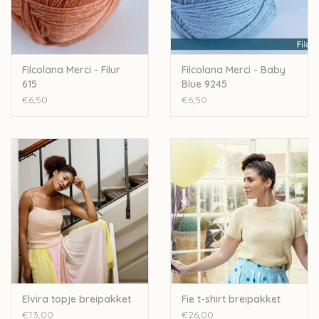
Filcolana Merci - Filur
Filcolana Merci - Baby
615
Blue 9245
€6,50
€6,50
Elvira topje breipakket
Fie t-shirt breipakket
€13,00
€26,00