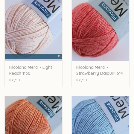
50% wol - 50% pima-katoen
50 gram - 200 meter
Naalddikte: 2,5-3,5mm
Stekenverhouding 10cm: 26-28 steken - 36-38 rijen
Machinewasbaar
Let op: de kleur op beeld kan afwijken van de werkelijke kleur.
Filcolana Merci - Light
Filcolana Merci -
Peach 1130
Strawberry Daiquiri 614
€6,50
€6,50