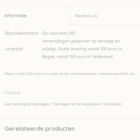
Informatie
Reviews
(0)
Beschikbaarheid:
Op voorraad
(16)
Verzendingen gebeuren op dinsdag en
Levertijd:
vrijdag. Gratis levering vanaf 100 euro in
België, vanaf 150 euro in Nederland
Merci Van Filcolana is een 4-ply zomergaren, samengesteld uit
katoen en wol. Deze kwaliteit van Filcolana onderscheidt zich
van zijn andere garens door de vrolijke, zomerse kleuren.
Filcolana
Het is een zacht garen, perfect voor zomerse breiwerken en
Aan verlanglijst toevoegen
/
Toevoegen om te vergelijken
/
Afdrukken
voor baby- en kinderkledij. Het garen is Superwash behandeld
en kan dus heel makkelijk gewassen worden.
Bij onze pakketten vind je
verschillende stuks
die in dit garen
Gerelateerde producten
worden gebreid.