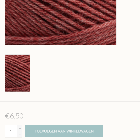
Over wolder
€6,50
+
TOEVOEGEN AAN WINKELWAGEN
-