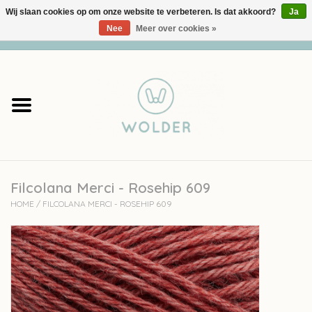
Wij slaan cookies op om onze website te verbeteren. Is dat akkoord?
Ja
Nee
Meer over cookies »
0 Artikelen - €0,00
Home
Garens
Pakketten
Filcolana Merci - Rosehip 609
Accessoires
HOME
/
FILCOLANA MERCI - ROSEHIP 609
workshops
Cadeaubon
Solden