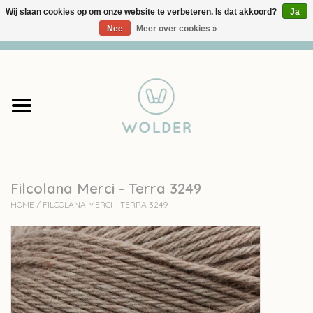
Wij slaan cookies op om onze website te verbeteren. Is dat akkoord?
Ja
Nee
Meer over cookies »
0 Artikelen - €0,00
Home
Garens
Pakketten
Filcolana Merci - Terra 3249
Accessoires
HOME
/
FILCOLANA MERCI - TERRA 3249
workshops
Cadeaubon
Solden