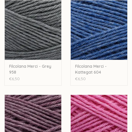
50% wol - 50% pima-katoen
50 gram - 200 meter
Naalddikte: 2,5-3,5mm
Stekenverhouding 10cm: 26-28 steken - 36-38 rijen
Machinewasbaar
Let op: de kleur op beeld kan afwijken van de werkelijke kleur.
Filcolana Merci - Grey
Filcolana Merci -
958
Kattegat 604
€6,50
€6,50