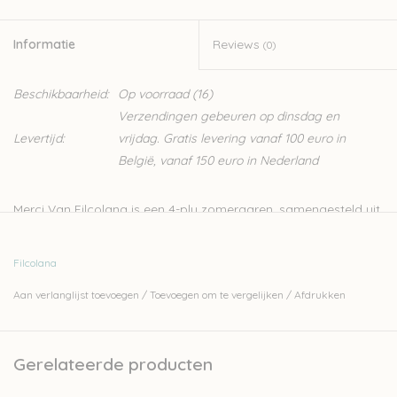
Informatie
Reviews
(0)
Beschikbaarheid:
Op voorraad
(16)
Verzendingen gebeuren op dinsdag en
Levertijd:
vrijdag. Gratis levering vanaf 100 euro in
België, vanaf 150 euro in Nederland
Merci Van Filcolana is een 4-ply zomergaren, samengesteld uit
katoen en wol. Deze kwaliteit van Filcolana onderscheidt zich
van zijn andere garens door de vrolijke, zomerse kleuren.
Filcolana
Het is een zacht garen, perfect voor zomerse breiwerken en
Aan verlanglijst toevoegen
/
Toevoegen om te vergelijken
/
Afdrukken
voor baby- en kinderkledij. Het garen is Superwash behandeld
en kan dus heel makkelijk gewassen worden.
Bij onze pakketten vind je
verschillende stuks
die in dit garen
Gerelateerde producten
worden gebreid.