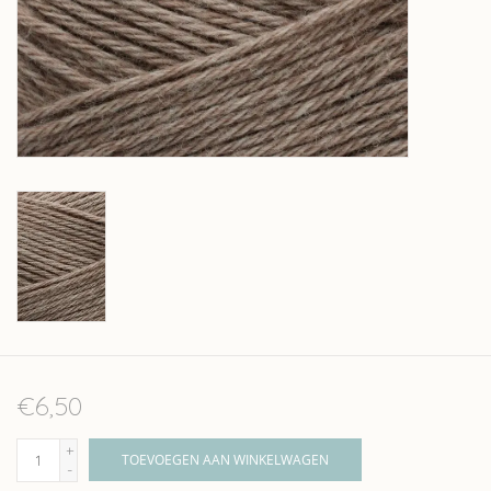
Over wolder
€6,50
+
TOEVOEGEN AAN WINKELWAGEN
-