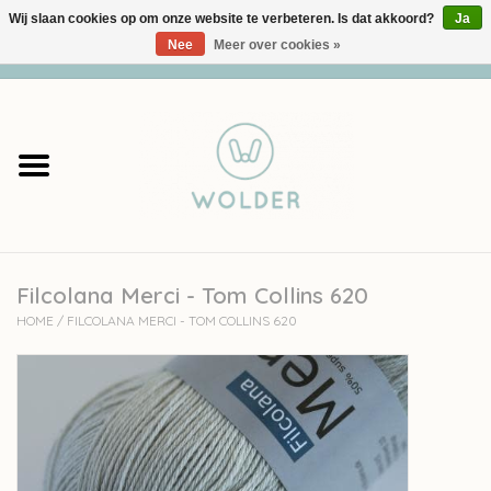
Wij slaan cookies op om onze website te verbeteren. Is dat akkoord?
Ja
Nee
Meer over cookies »
0 Artikelen - €0,00
Home
Garens
Pakketten
Filcolana Merci - Tom Collins 620
Accessoires
HOME
/
FILCOLANA MERCI - TOM COLLINS 620
workshops
Cadeaubon
Solden