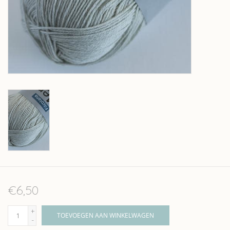
Over wolder
€6,50
+
TOEVOEGEN AAN WINKELWAGEN
-