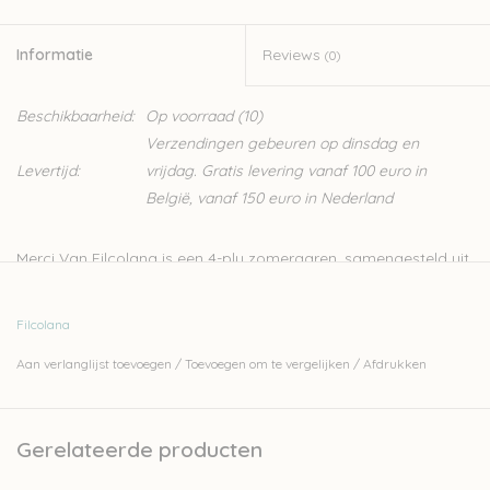
Informatie
Reviews
(0)
Beschikbaarheid:
Op voorraad
(10)
Verzendingen gebeuren op dinsdag en
Levertijd:
vrijdag. Gratis levering vanaf 100 euro in
België, vanaf 150 euro in Nederland
Merci Van Filcolana is een 4-ply zomergaren, samengesteld uit
katoen en wol. Deze kwaliteit van Filcolana onderscheidt zich
van zijn andere garens door de vrolijke, zomerse kleuren.
Filcolana
Het is een zacht garen, perfect voor zomerse breiwerken en
Aan verlanglijst toevoegen
/
Toevoegen om te vergelijken
/
Afdrukken
voor baby- en kinderkledij. Het garen is Superwash behandeld
en kan dus heel makkelijk gewassen worden.
Bij onze pakketten vind je
verschillende stuks
die in dit garen
Gerelateerde producten
worden gebreid.