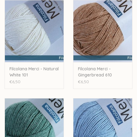
50% wol - 50% pima-katoen
50 gram - 200 meter
Naalddikte: 2,5-3,5mm
Stekenverhouding 10cm: 26-28 steken - 36-38 rijen
Machinewasbaar
Let op: de kleur op beeld kan afwijken van de werkelijke kleur.
Filcolana Merci - Natural
Filcolana Merci -
White 101
Gingerbread 610
€6,50
€6,50