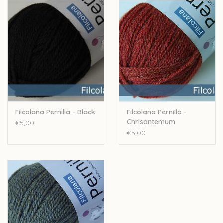
Handwas
Let op: de kleur op beeld kan afwijken van de werkelijke kleur.
Filcolana Pernilla - Black
Filcolana Pernilla -
Chrisantemum
€5,00
€5,00