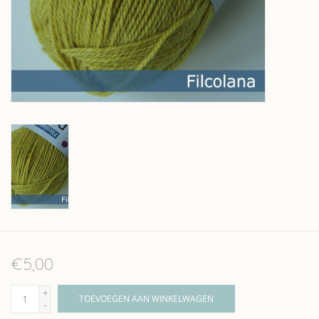
Over wolder
€5,00
+
TOEVOEGEN AAN WINKELWAGEN
-