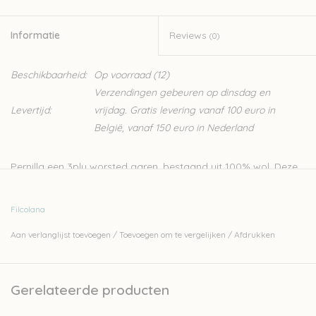
Informatie
Reviews
(0)
Beschikbaarheid:
Op voorraad
(12)
Verzendingen gebeuren op dinsdag en
Levertijd:
vrijdag. Gratis levering vanaf 100 euro in
België, vanaf 150 euro in Nederland
Pernilla een 3ply worsted garen, bestaand uit 100% wol. Deze
wol is perfect voor het breien van kabels en structuur alsook
voor kleurwerk. Op de
website van de leverancier Filcolana
Filcolana
vind je heel wat gratis patronen voor deze wol.
Aan verlanglijst toevoegen
/
Toevoegen om te vergelijken
/
Afdrukken
100% wol
Nld: 3,5-4mm
50gr - 175m
Gerelateerde producten
Sport weight
Stekenverhouding: 22-24st per 10cm