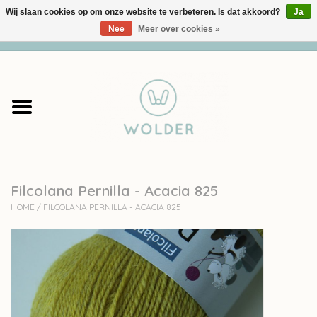
Wij slaan cookies op om onze website te verbeteren. Is dat akkoord?
Ja
Nee
Meer over cookies »
0 Artikelen - €0,00
Home
Garens
Pakketten
Filcolana Pernilla - Acacia 825
Accessoires
HOME
/
FILCOLANA PERNILLA - ACACIA 825
workshops
Cadeaubon
Solden