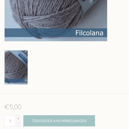
Over wolder
€5,00
+
TOEVOEGEN AAN WINKELWAGEN
-