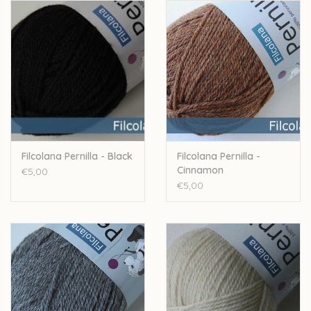
Handwas
Let op: de kleur op beeld kan afwijken van de werkelijke kleur.
Filcolana Pernilla - Black
Filcolana Pernilla -
Cinnamon
€5,00
€5,00