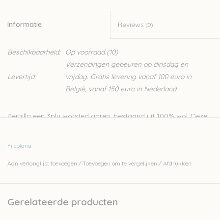
Informatie
Reviews
(0)
Beschikbaarheid:
Op voorraad
(10)
Verzendingen gebeuren op dinsdag en
Levertijd:
vrijdag. Gratis levering vanaf 100 euro in
België, vanaf 150 euro in Nederland
Pernilla een 3ply worsted garen, bestaand uit 100% wol. Deze
wol is perfect voor het breien van kabels en structuur alsook
voor kleurwerk. Op de
website van de leverancier Filcolana
Filcolana
vind je heel wat gratis patronen voor deze wol.
Aan verlanglijst toevoegen
/
Toevoegen om te vergelijken
/
Afdrukken
100% wol
Nld: 3,5-4mm
50gr - 175m
Gerelateerde producten
Sport weight
Stekenverhouding: 22-24st per 10cm