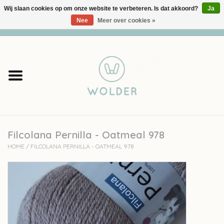
Wij slaan cookies op om onze website te verbeteren. Is dat akkoord?
Ja
Nee
Meer over cookies »
0 Artikelen - €0,00
Home
Garens
Pakketten
Filcolana Pernilla - Oatmeal 978
Accessoires
HOME
/
FILCOLANA PERNILLA - OATMEAL 978
workshops
Cadeaubon
Solden