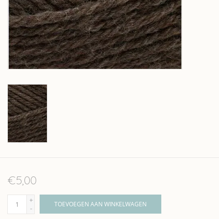
Over wolder
€5,00
+
TOEVOEGEN AAN WINKELWAGEN
-