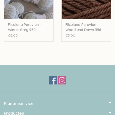
Filcolana Peruvian -
Filcolana Peruvian -
Winter Grey 950
Woodland Dawn 356
€5,00
€5,00
Klantenservice
Producten