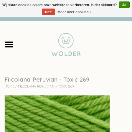
Wij slaan cookies op om onze website te verbeteren. Is dat akkoord?
Ja
Nee
Meer over cookies »
0 Artikelen - €0,00
Home
Garens
Pakketten
Filcolana Peruvian - Toxic 269
Accessoires
HOME
/
FILCOLANA PERUVIAN - TOXIC 269
workshops
Cadeaubon
Solden