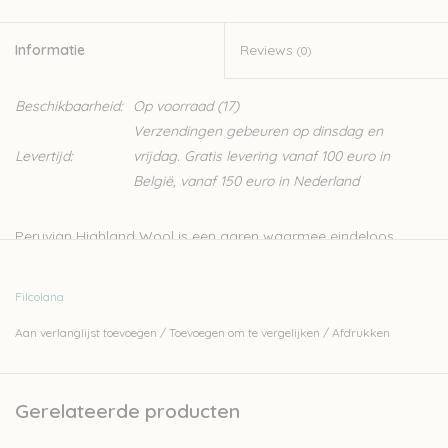
Informatie
Reviews
(0)
Beschikbaarheid:
Op voorraad
(17)
Verzendingen gebeuren op dinsdag en
Levertijd:
vrijdag. Gratis levering vanaf 100 euro in
België, vanaf 150 euro in Nederland
Peruvian Highland Wool is een garen waarmee eindeloos
gespeeld kan worden. Het is een klassiek 4-ply garen. De vezel
is zeer gelijkmatig, waardoor hij ideaal is voor zowel
Filcolana
eenvoudige als structuursteken. Je breit er ook heel mooi
Aan verlanglijst toevoegen
/
Toevoegen om te vergelijken
/
Afdrukken
kleurwerk mee.
- 100% pure wol
- 100 meter - 50 gram
Gerelateerde producten
- naalden: 4-5 mm
- stekenverhouding: 16-20 steken voor 10 cm