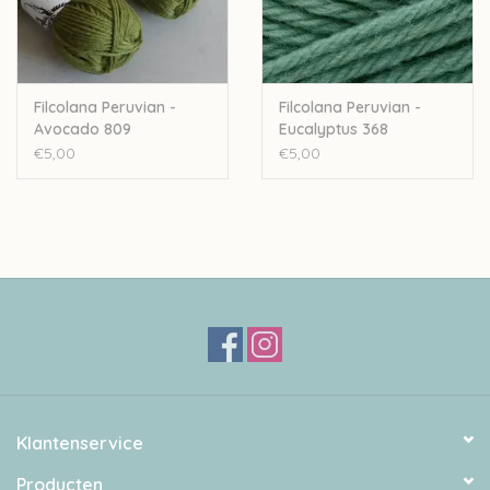
Filcolana Peruvian -
Filcolana Peruvian -
Avocado 809
Eucalyptus 368
€5,00
€5,00
Klantenservice
Producten