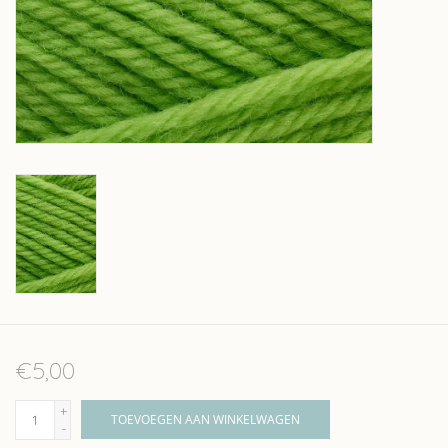
Over wolder
€5,00
+
TOEVOEGEN AAN WINKELWAGEN
-