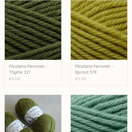
- handwas, met een scheutje
Eucalan
Let op: de kleur op beeld kan afwijken van de werkelijke kleur.
Filcolana Peruvian -
Filcolana Peruvian -
Thyme 221
Sprout 379
€5,00
€5,00