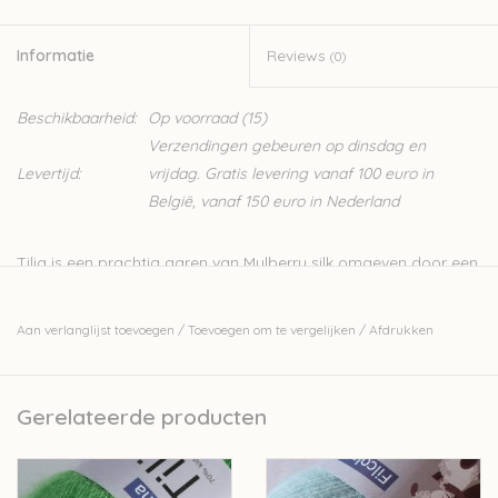
Informatie
Reviews
(0)
Beschikbaarheid:
Op voorraad
(15)
Verzendingen gebeuren op dinsdag en
Levertijd:
vrijdag. Gratis levering vanaf 100 euro in
België, vanaf 150 euro in Nederland
Tilia is een prachtig garen van Mulberry silk omgeven door een
wolkje van de lichtste kid mohair. Je kan Tilia afzonderlijk
breien of gecombineerd met één van de andere prachtige
Aan verlanglijst toevoegen
/
Toevoegen om te vergelijken
/
Afdrukken
garens van Filcolana die we in onze collectie hebben, zoals
met het sokkengaren
Arwetta
, het 100% alpacagaren
Indiecita
of met het klassieke wollen garen
Pernilla
. Vaak komen de
Gerelateerde producten
kleuren in de verschillende kwaliteiten terug.
Mohair combineert alle mooie kwaliteiten die we kennen van
wol: warm, mooi en vochtabsorberend, wat het heel