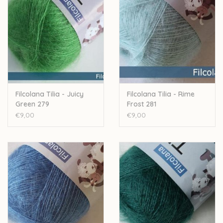
aangenaam maakt om te dragen. Zijde wordt al eeuwen
gebruikt voor de productie van kleren en is gekend om zijn
sterkte en zijn comfort bij het dragen.
70 % Kid Mohair -30 % zijde
210 m / 25 g
Handwash
Filcolana Tilia - Juicy
Filcolana Tilia - Rime
Let op: de kleur op beeld kan afwijken van de werkelijke kleur.
Green 279
Frost 281
€9,00
€9,00