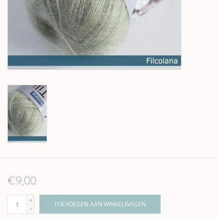
Over wolder
€9,00
+
TOEVOEGEN AAN WINKELWAGEN
-