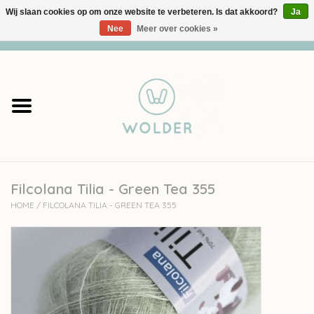
Wij slaan cookies op om onze website te verbeteren. Is dat akkoord?
Ja
Nee
Meer over cookies »
0 Artikelen - €0,00
Home
Garens
Pakketten
Filcolana Tilia - Green Tea 355
Accessoires
HOME
/
FILCOLANA TILIA - GREEN TEA 355
workshops
Cadeaubon
Solden