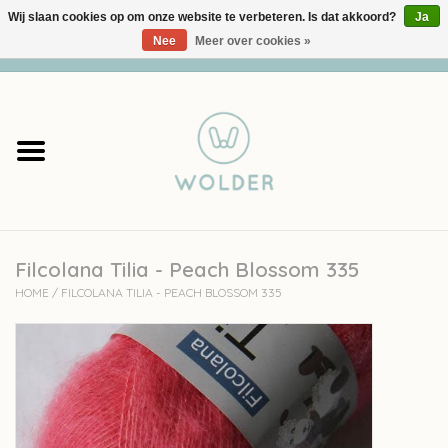
Wij slaan cookies op om onze website te verbeteren. Is dat akkoord?
Ja
Nee
Meer over cookies »
0 Artikelen - €0,00
Home
Garens
Pakketten
Filcolana Tilia - Peach Blossom 335
Accessoires
HOME
/
FILCOLANA TILIA - PEACH BLOSSOM 335
workshops
Cadeaubon
Solden