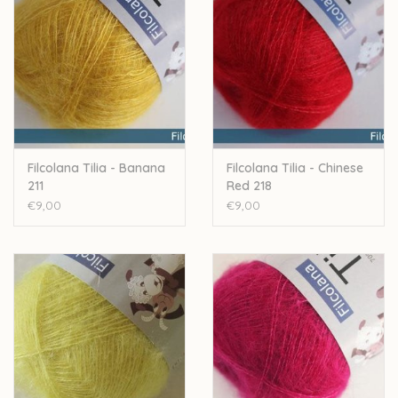
aangenaam maakt om te dragen. Zijde wordt al eeuwen
gebruikt voor de productie van kleren en is gekend om zijn
sterkte en zijn comfort bij het dragen.
70 % Kid Mohair -30 % zijde
210 m / 25 g
Handwash
Filcolana Tilia - Banana
Filcolana Tilia - Chinese
Let op: de kleur op beeld kan afwijken van de werkelijke kleur.
211
Red 218
€9,00
€9,00