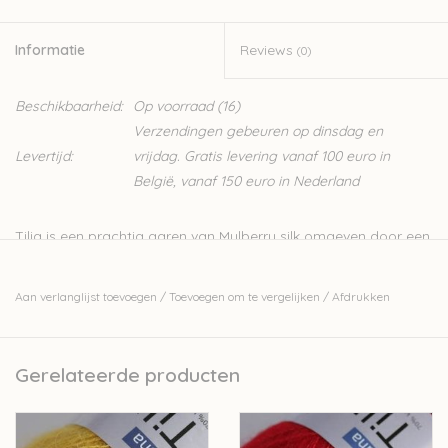
Informatie
Reviews
(0)
Beschikbaarheid:
Op voorraad
(16)
Verzendingen gebeuren op dinsdag en
Levertijd:
vrijdag. Gratis levering vanaf 100 euro in
België, vanaf 150 euro in Nederland
Tilia is een prachtig garen van Mulberry silk omgeven door een
wolkje van de lichtste kid mohair. Je kan Tilia afzonderlijk
breien of gecombineerd met één van de andere prachtige
Aan verlanglijst toevoegen
/
Toevoegen om te vergelijken
/
Afdrukken
garens van Filcolana die we in onze collectie hebben, zoals
met het sokkengaren
Arwetta
, het 100% alpacagaren
Indiecita
of met het klassieke wollen garen
Pernilla
. Vaak komen de
Gerelateerde producten
kleuren in de verschillende kwaliteiten terug.
Mohair combineert alle mooie kwaliteiten die we kennen van
wol: warm, mooi en vochtabsorberend, wat het heel